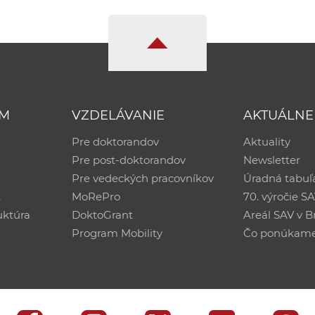
UM
VZDELÁVANIE
AKTUÁLNE
Pre doktorandov
Aktuality
Pre post-doktorandov
Newsletter
Pre vedeckých pracovníkov
Úradná tabuľ
ť
MoRePro
70. výročie S
uktúra
DoktoGrant
Areál SAV v Br
Program Mobility
Čo ponúkam