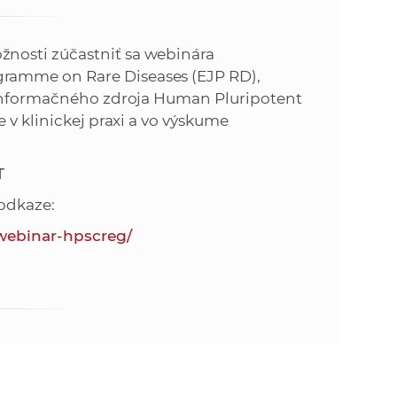
o
v
n
n
nosti zúčastniť sa webinára
í
ramme on Rare Diseases (EJP RD),
i
č
e informačného zdroja Human Pluripotent
k
 v klinickej praxi a vo výskume
e
a
c
n
T
h
a
 odkaze:
a
p
-webinar-hpscreg/
r
s
a
c
t
o
v
r
n
í
á