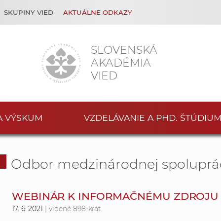
SKUPINY VIED
AKTUÁLNE ODKAZY
SLOVENSKÁ
AKADÉMIA
VIED
A VÝSKUM
VZDELÁVANIE A PHD. ŠTÚDIU
Odbor medzinárodnej spoluprá
WEBINÁR K INFORMAČNÉMU ZDROJU
17. 6. 2021
| videné 898-krát