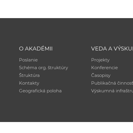
O AKADÉMII
VEDA A VÝSK
Poslanie
Projekty
Schéma org. štruktúry
Konferencie
Štruktúra
Časopisy
Kontakty
Publikačná činnos
Geografická poloha
Výskumná infraštr