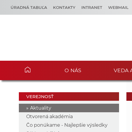
ÚRADNÁ TABUĽA
KONTAKTY
INTRANET
WEBMAIL
O NÁS
VEDA 
VEREJNOSŤ
Aktuality
Otvorená akadémia
Čo ponúkame - Najlepšie výsledky