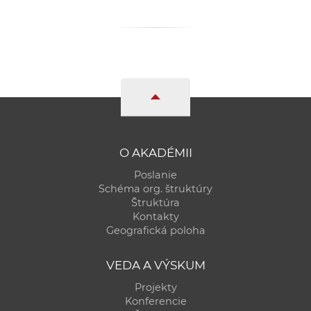
a
c
o
v
n
í
k
o
c
O AKADÉMII
h
Poslanie
S
Schéma org. štruktúry
A
Štruktúra
Kontakty
V
Geografická poloha
VEDA A VÝSKUM
Projekty
Konferencie