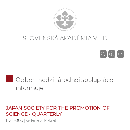
SLOVENSKÁ AKADÉMIA VIED
V
EN
y
h
ľ
Odbor medzinárodnej spolupráce
a
informuje
d
á
v
JAPAN SOCIETY FOR THE PROMOTION OF
a
SCIENCE - QUARTERLY
n
1. 2. 2006
| videné 2114-krát
i