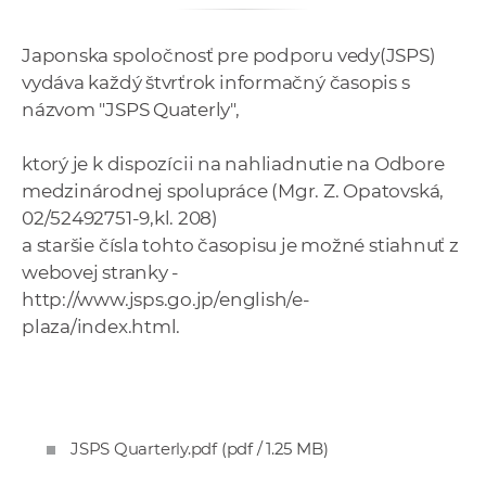
e
v
Japonska spoločnosť pre podporu vedy(JSPS)
p
vydáva každý štvrťrok informačný časopis s
r
názvom "JSPS Quaterly",
a
c
ktorý je k dispozícii na nahliadnutie na Odbore
o
medzinárodnej spolupráce (Mgr. Z. Opatovská,
v
02/52492751-9,kl. 208)
n
a staršie čísla tohto časopisu je možné stiahnuť z
í
webovej stranky -
č
http://www.jsps.go.jp/english/e-
k
plaza/index.html.
a
c
h
a
p
JSPS Quarterly.pdf
(pdf / 1.25 MB)
r