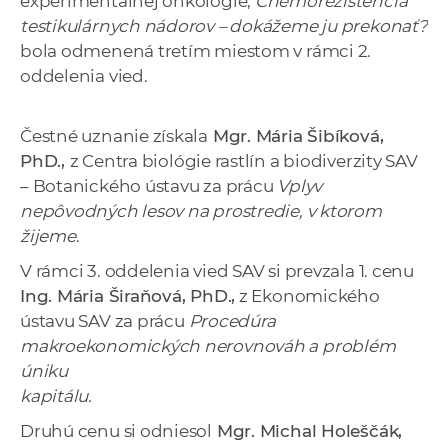
experimentálnej onkológie,
Chemorezistencia
testikulárnych nádorov – dokážeme ju prekonať?
bola odmenená tretím miestom v rámci 2.
oddelenia vied.
Čestné uznanie získala
Mgr. Mária Šibíková,
PhD.,
z Centra biológie rastlín a biodiverzity SAV
– Botanického ústavu za prácu
Vplyv
nepôvodných lesov na prostredie, v ktorom
žijeme
.
V rámci 3. oddelenia vied SAV si prevzala 1. cenu
Ing. Mária Širaňová, PhD.,
z Ekonomického
ústavu SAV za prácu
Procedúra
makroekonomických nerovnováh a problém
úniku
kapitálu.
Druhú cenu si odniesol
Mgr. Michal Holeščák,