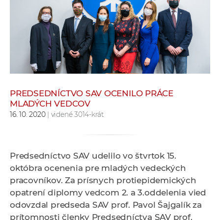
e
v
p
r
a
c
o
v
PREDSEDNÍCTVO SAV OCENILO PRÁCE
MLADÝCH VEDCOV
n
16. 10. 2020
| videné 3014-krát
í
č
k
a
Predsedníctvo SAV udelilo vo štvrtok 15.
c
októbra ocenenia pre mladých vedeckých
h
pracovníkov. Za prísnych protiepidemických
a
opatrení diplomy vedcom 2. a 3.oddelenia vied
p
odovzdal predseda SAV prof. Pavol Šajgalík za
r
prítomnosti členky Predsedníctva SAV prof.