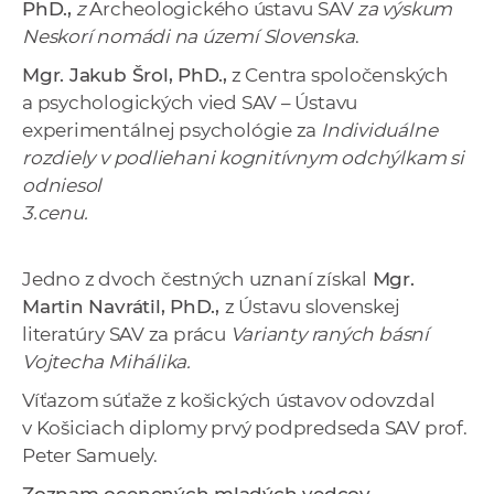
PhD.,
z
Archeologického ústavu SAV
za výskum
Neskorí nomádi na území Slovenska
.
Mgr. Jakub Šrol, PhD.,
z Centra spoločenských
a psychologických vied SAV – Ústavu
experimentálnej psychológie za
Individuálne
rozdiely v podliehani kognitívnym odchýlkam si
odniesol
3.cenu.
Jedno z dvoch čestných uznaní získal
Mgr.
Martin Navrátil, PhD.,
z Ústavu slovenskej
literatúry SAV za prácu
Varianty raných básní
Vojtecha Mihálika.
Víťazom súťaže z košických ústavov odovzdal
v Košiciach diplomy prvý podpredseda SAV prof.
Peter Samuely.