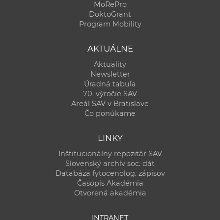
MoRePro
DoktoGrant
Program Mobility
AKTUÁLNE
Aktuality
Newsletter
Úradná tabuľa
70. výročie SAV
Areál SAV v Bratislave
Čo ponúkame
LINKY
Inštitucionálny repozitár SAV
Slovenský archív soc. dát
Databáza fytocenolog. zápisov
Časopis Akadémia
Otvorená akadémia
INTRANET