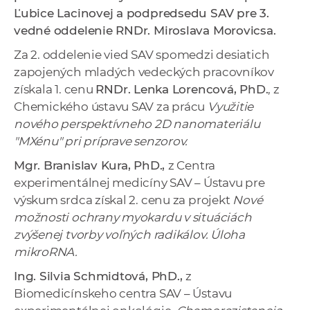
a
Ľubice Lacinovej a podpredsedu SAV pre 3.
c
vedné oddelenie RNDr. Miroslava Morovicsa.
o
Za 2. oddelenie vied SAV spomedzi desiatich
v
zapojených mladých vedeckých pracovníkov
n
získala 1. cenu
RNDr.
Lenka Lorencová
, PhD.
, z
í
Chemického ústavu SAV za prácu
Využitie
k
nového perspektívneho 2D nanomateriálu
o
"MXénu" pri príprave senzorov.
c
Mgr. Branislav Kura, PhD.,
z Centra
h
experimentálnej medicíny SAV – Ústavu pre
S
výskum srdca získal 2. cenu za projekt
Nové
A
možnosti ochrany myokardu v situáciách
V
zvýšenej tvorby voľných radikálov. Úloha
mikroRNA.
Ing. Silvia Schmidtová, PhD.,
z
Biomedicínskeho centra SAV – Ústavu