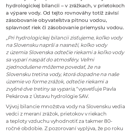
a
hydrologickej bilancii – v zrážkach, v prietokoch
c
a výpare vody. Od tejto rovnováhy totiž závisí
o
zásobovanie obyvateľstva pitnou vodou,
v
splavnosť riek či zásobovanie priemyslu vodou
.
n
„Pri hydrologickej bilancii zisťujeme, koľko vody
í
na Slovensku naprší a nasneží, koľko vody
k
z územia Slovenska odtečie riekami a koľko vody
o
sa vyparí naspäť do atmosféry. Veľmi
c
zjednodušene môžeme povedať, že na
h
Slovensku tretina vody, ktorá dopadne na naše
S
územie vo forme zrážok, odtečie riekami a
A
zvyšné dve tretiny sa vyparia,“
vysvetľuje Pavla
V
Pekárova z Ústavu hydrológie SAV.
Vývoj bilancie množstva vody na Slovensku vedia
vedci z meraní zrážok, prietokov v riekach
a teploty vzduchu vyhodnotiť za takmer 80-
ročné obdobie. Z pozorovaní vyplýva, že po roku