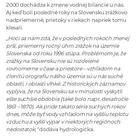
2000 dochádza k zmene vodnej bilancie u nás.
Aj keď boli posledné roky na Slovensku zrážkovo
nadpriemerné, prietoky v riekach napriek tomu
klesali.
„Hoci sa nám zdá, že v posledných rokoch menej
prší, priemerný ročný úhrn zrážok na územie
Slovenska od roku 1996 stúpa. Problémom je, že
zrážky na Slovensku nie sú rozdelené
rovnomerne v čase a priestore – vzhľadom na
členitú orografiu nášho územia sú u nás suché
oblasti, i oblasti vlhké. Z historických záznamov
vyplýva, že na Slovensku sa v minulosti vyskytli
ešte suchšie obdobia (také bolo napr. desaťročie
1861 – 1870). Ak príde takáto séria suchých rokov
dnes, môže byť vody vzhľadom na vyššiu teplotu
vzduchu a vyšší výpar v niektorých regiónoch
nedostatok,“
dodáva hydrologička.