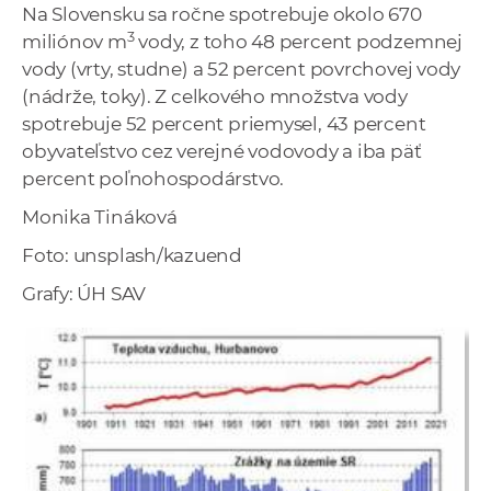
Na Slovensku sa ročne spotrebuje okolo 670
3
miliónov m
vody, z toho 48 percent podzemnej
vody (vrty, studne) a 52 percent povrchovej vody
(nádrže, toky). Z celkového množstva vody
spotrebuje 52 percent priemysel, 43 percent
obyvateľstvo cez verejné vodovody a iba päť
percent poľnohospodárstvo.
Monika Tináková
Foto: unsplash/kazuend
Grafy: ÚH SAV