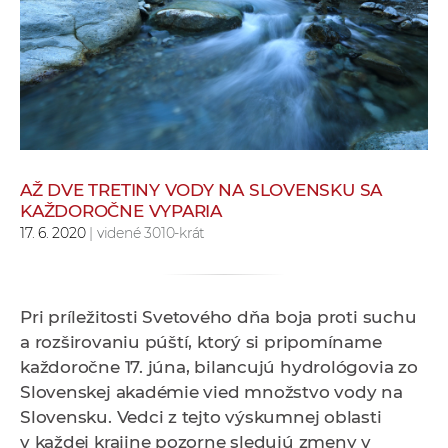
e
v
p
r
a
c
o
v
AŽ DVE TRETINY VODY NA SLOVENSKU SA
KAŽDOROČNE VYPARIA
n
17. 6. 2020
| videné 3010-krát
í
č
k
a
Pri príležitosti Svetového dňa boja proti suchu
c
a rozširovaniu púští, ktorý si pripomíname
h
každoročne 17. júna, bilancujú hydrológovia zo
a
Slovenskej akadémie vied množstvo vody na
p
Slovensku. Vedci z tejto výskumnej oblasti
r
v každej krajine pozorne sledujú zmeny v