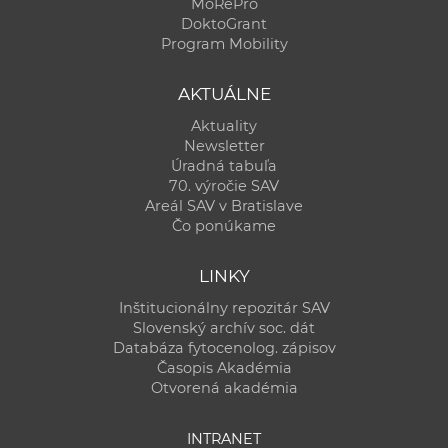
MoRePro
DoktoGrant
Program Mobility
AKTUÁLNE
Aktuality
Newsletter
Úradná tabuľa
70. výročie SAV
Areál SAV v Bratislave
Čo ponúkame
LINKY
Inštitucionálny repozitár SAV
Slovenský archív soc. dát
Databáza fytocenolog. zápisov
Časopis Akadémia
Otvorená akadémia
INTRANET