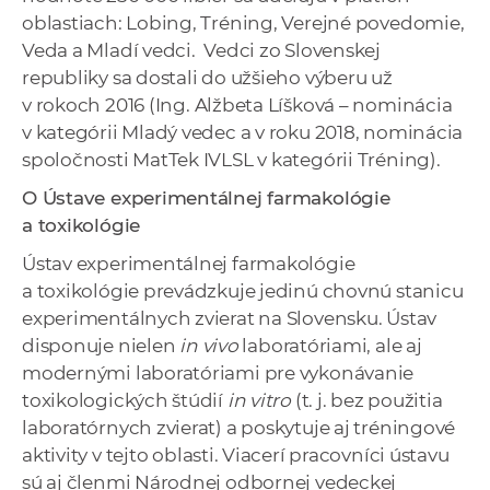
oblastiach: Lobing, Tréning, Verejné povedomie,
Veda a Mladí vedci. Vedci zo Slovenskej
republiky sa dostali do užšieho výberu už
v rokoch 2016 (Ing. Alžbeta Líšková – nominácia
v kategórii Mladý vedec a v roku 2018, nominácia
spoločnosti MatTek IVLSL v kategórii Tréning).
O Ústave experimentálnej farmakológie
a toxikológie
Ústav experimentálnej farmakológie
a toxikológie prevádzkuje jedinú chovnú stanicu
experimentálnych zvierat na Slovensku. Ústav
disponuje nielen
in vivo
laboratóriami, ale aj
modernými laboratóriami pre vykonávanie
toxikologických štúdií
in vitro
(t. j. bez použitia
laboratórnych zvierat) a poskytuje aj tréningové
aktivity v tejto oblasti. Viacerí pracovníci ústavu
sú aj členmi Národnej odbornej vedeckej