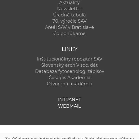
Aktuality
Newsletter
Úradná tabuľa
70. výročie SAV
Areál SAV v Bratislave
Čo ponúkame
LINKY
Inštitucionálny repozitár SAV
Slovenský archív soc. dát
Databáza fytocenolog. zápisov
Časopis Akadémia
Otvorená akadémia
INTRANET
WEBMAIL
Za účelom poskytovania našich služieb zbierame súbory