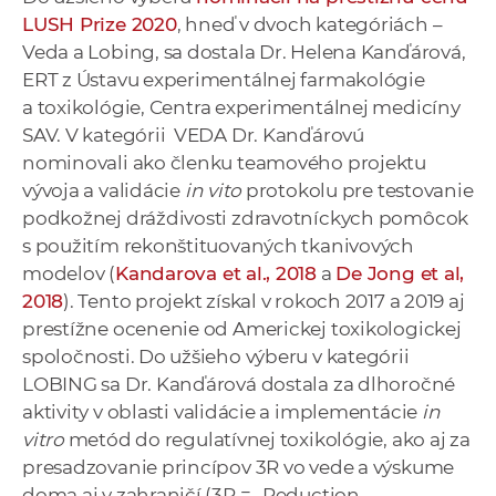
a
LUSH Prize 2020
, hneď v dvoch kategóriách –
c
Veda a Lobing, sa dostala Dr. Helena Kanďárová,
o
ERT z Ústavu experimentálnej farmakológie
v
a toxikológie, Centra experimentálnej medicíny
n
SAV. V kategórii VEDA Dr. Kanďárovú
í
nominovali ako členku teamového projektu
k
vývoja a validácie
in vito
protokolu pre testovanie
o
podkožnej dráždivosti zdravotníckych pomôcok
c
s použitím rekonštituovaných tkanivových
h
modelov (
Kandarova et al., 2018
a
De Jong et al,
S
2018
). Tento projekt získal v rokoch 2017 a 2019 aj
A
prestížne ocenenie od Americkej toxikologickej
V
spoločnosti. Do užšieho výberu v kategórii
LOBING sa Dr. Kanďárová dostala za dlhoročné
aktivity v oblasti validácie a implementácie
in
vitro
metód do regulatívnej toxikológie, ako aj za
presadzovanie princípov 3R vo vede a výskume
doma aj v zahraničí (3R = „Reduction,