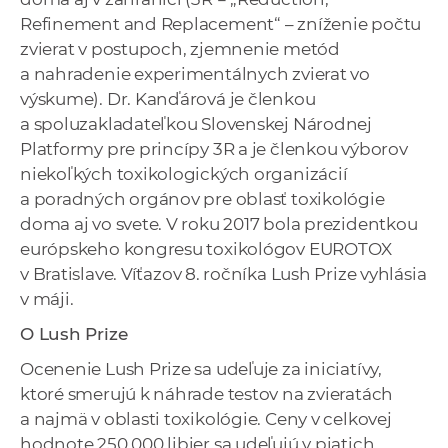
Refinement and Replacement“ – zníženie počtu
zvierat v postupoch, zjemnenie metód
a nahradenie experimentálnych zvierat vo
výskume). Dr. Kanďárová je členkou
a spoluzakladateľkou Slovenskej Národnej
Platformy pre princípy 3R a je členkou výborov
niekoľkých toxikologických organizácií
a poradných orgánov pre oblasť toxikológie
doma aj vo svete. V roku 2017 bola prezidentkou
európskeho kongresu toxikológov EUROTOX
v Bratislave. Víťazov 8. ročníka Lush Prize vyhlásia
v máji.
O Lush Prize
Ocenenie Lush Prize sa udeľuje za iniciatívy,
ktoré smerujú k náhrade testov na zvieratách
a najmä v oblasti toxikológie. Ceny v celkovej
hodnote 250 000 libier sa udeľujú v piatich