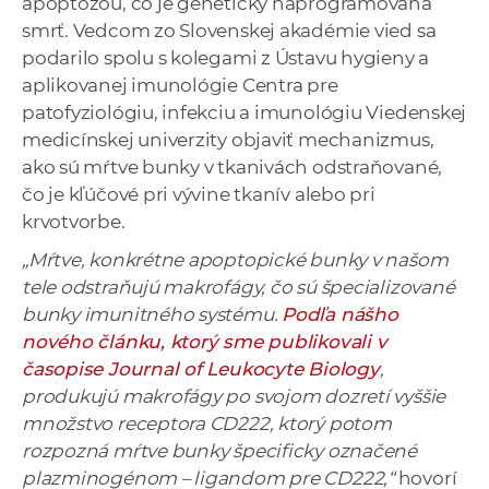
apoptózou, čo je geneticky naprogramovaná
a
smrť. Vedcom zo Slovenskej akadémie vied sa
c
podarilo spolu s kolegami z Ústavu hygieny a
o
aplikovanej imunológie Centra pre
v
patofyziológiu, infekciu a imunológiu Viedenskej
n
medicínskej univerzity objaviť mechanizmus,
í
ako sú mŕtve bunky v tkanivách odstraňované,
k
čo je kľúčové pri vývine tkanív alebo pri
o
krvotvorbe.
c
„Mŕtve, konkrétne apoptopické bunky v našom
h
tele odstraňujú makrofágy, čo sú špecializované
S
bunky imunitného systému.
Podľa nášho
A
nového článku, ktorý sme publikovali v
V
časopise Journal of Leukocyte Biology
,
produkujú makrofágy po svojom dozretí vyššie
množstvo receptora CD222, ktorý potom
rozpozná mŕtve bunky špecificky označené
plazminogénom – ligandom pre CD222,“
hovorí