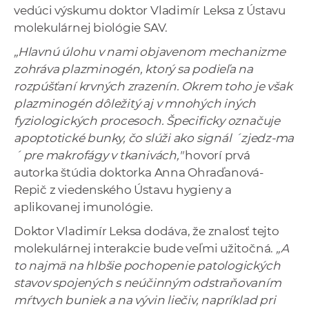
vedúci výskumu doktor Vladimír Leksa z Ústavu
molekulárnej biológie SAV.
„Hlavnú úlohu v nami objavenom mechanizme
zohráva plazminogén, ktorý sa podieľa na
rozpúšťaní krvných zrazenín. Okrem toho je však
plazminogén dôležitý aj v mnohých iných
fyziologických procesoch. Špecificky označuje
apoptotické bunky, čo slúži ako signál ´zjedz-ma
´ pre makrofágy v tkanivách,"
hovorí prvá
autorka štúdia doktorka Anna Ohraďanová-
Repič z viedenského Ústavu hygieny a
aplikovanej imunológie.
Doktor Vladimír Leksa dodáva, že znalosť tejto
molekulárnej interakcie bude veľmi užitočná.
„A
to najmä na hlbšie pochopenie patologických
stavov spojených s neúčinným odstraňovaním
mŕtvych buniek a na vývin liečiv, napríklad pri