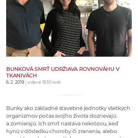
e
v
p
r
a
c
o
v
n
BUNKOVÁ SMRŤ UDRŽIAVA ROVNOVÁHU V
í
TKANIVÁCH
č
6. 2. 2019
| videné 1830-krát
k
a
c
Bunky ako základné stavebné jednotky všetkých
h
organizmov počas svojho života dozrievajú
a
a zomierajú. Ich smrť nastáva nekrózou, keď
p
hynú v dôsledku choroby či zranenia, alebo
r