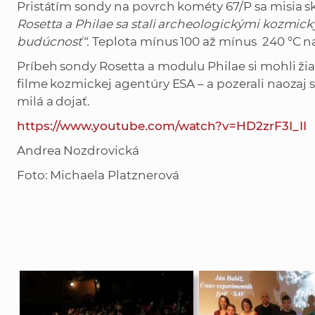
Pristátím sondy na povrch kométy 67/P sa misia sk
Rosetta a Philae sa stali archeologickými kozmic
budúcnosť“.
Teplota mínus 100 až mínus 240 °C n
Príbeh sondy Rosetta a modulu Philae si mohli ž
filme kozmickej agentúry ESA – a pozerali naozaj
milá a dojať.
https://www.youtube.com/watch?v=HD2zrF3I_II
Andrea Nozdrovická
Foto: Michaela Platznerová