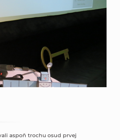
o
v
n
n
í
i
č
k
e
a
c
n
h
a
a
p
r
s
a
c
t
o
v
r
n
í
vali aspoň trochu osud prvej
á