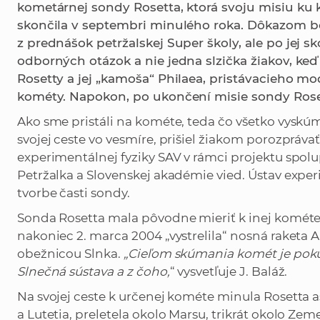
kometárnej sondy Rosetta, ktorá svoju misiu k
skončila v septembri minulého roka. Dôkazom bo
z prednášok petržalskej Super školy, ale po jej
odborných otázok a nie jedna slzička žiakov, keď
Rosetty a jej „kamoša“ Philaea, pristávacieho mo
kométy. Napokon, po ukončení misie sondy Rosett
Ako sme pristáli na kométe, teda čo všetko vysk
svojej ceste vo vesmíre, prišiel žiakom porozprávať
experimentálnej fyziky SAV v rámci projektu spolup
Petržalka a Slovenskej akadémie vied. Ústav exper
tvorbe časti sondy.
Sonda Rosetta mala pôvodne mieriť k inej kométe, 
nakoniec 2. marca 2004 „vystrelila“ nosná raketa A
obežnicou Slnka.
„Cieľom skúmania komét je pokúsi
Slnečná sústava a z čoho,
“ vysvetľuje J. Baláž.
Na svojej ceste k určenej kométe minula Rosetta 
a Lutetia, preletela okolo Marsu, trikrát okolo Zeme