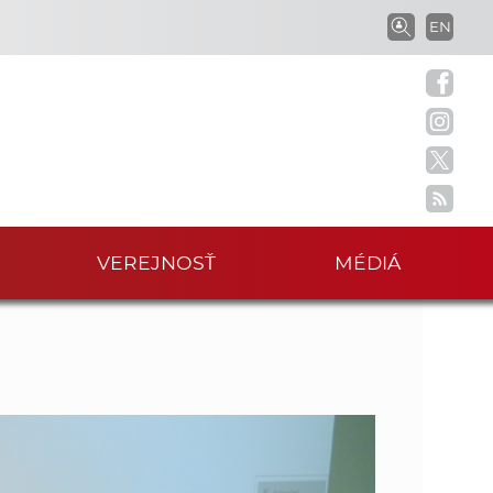
V
EN
V
y
h
y
ľ
a
h
d
á
ľ
v
a
M
VEREJNOSŤ
MÉDIÁ
a
n
i
d
e
v
á
p
r
v
a
c
a