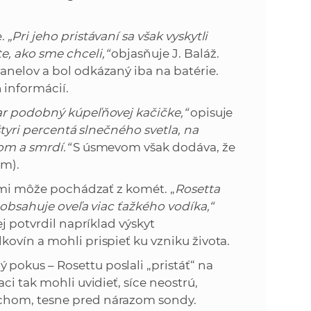
e.
„Pri jeho pristávaní sa však vyskytli
e, ako sme chceli,“
objasňuje J. Baláž.
nelov a bol odkázaný iba na batérie.
informácií.
ar podobný kúpeľňovej kačičke,“
opisuje
 štyri percentá slnečného svetla, na
om a smrdí.“
S úsmevom však dodáva, že
ím).
Zemi môže pochádzať z komét. „
Rosetta
 obsahuje oveľa viac ťažkého vodíka,“
j potvrdil napríklad výskyt
ovín a mohli prispieť ku vzniku života.
okus – Rosettu poslali „pristáť“ na
ci tak mohli uvidieť, síce neostrú,
chom, tesne pred nárazom sondy.