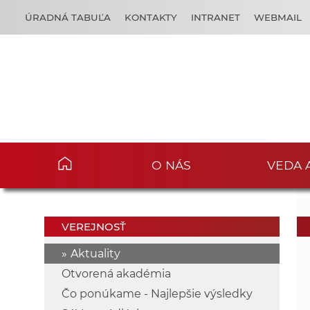
ÚRADNÁ TABUĽA
KONTAKTY
INTRANET
WEBMAIL
O NÁS
VEDA 
VEREJNOSŤ
Aktuality
Otvorená akadémia
Čo ponúkame - Najlepšie výsledky