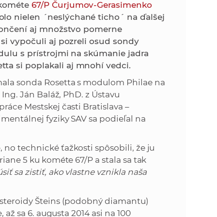
k
u kométe
67/P Čurjumov-Gerasimenko
o
lo nielen ´neslýchané ticho´ na ďalšej
n
c
 skončení aj množstvo pomerne
h
 si vypočuli aj pozreli osud sondy
k
S
dulu s prístrojmi na skúmanie jadra
A
a si poplakali aj mnohí vedci.
a
V
úmala sonda Rosetta s modulom Philae na
c
 Ing. Ján Baláž, PhD. z Ústavu
ráce Mestskej časti Bratislava –
h
imentálnej fyziky SAV sa podieľal na
S
no technické ťažkosti spôsobili, že ju
riane 5 ku kométe 67/P a stala sa tak
A
ť sa zistiť, ako vlastne vznikla naša
V
asteroidy Šteins (podobný diamantu)
, až sa 6. augusta 2014 asi na 100