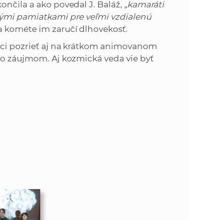
ončila a ako povedal J. Baláž,
„kamaráti
kými pamiatkami pre veľmi vzdialenú
a kométe im zaručí dlhovekosť.
iaci pozrieť aj na krátkom animovanom
 so záujmom. Aj kozmická veda vie byť