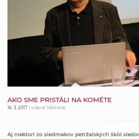
AKO SME PRISTÁLI NA KOMÉTE
16. 3. 2017
| videné 1484-krát
Aj niektorí zo siedmakov petržalských škôl sledo