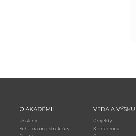
O AKADÉMII
VEDA A VÝSK
Poslanie
Projekty
Schéma org. štruktúry
Konferencie