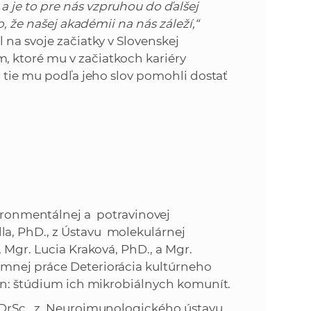
 je to pre nás vzpruhou do ďalšej
o, že našej akadémii na nás záleží,“
 na svoje začiatky v Slovenskej
 ktoré mu v začiatkoch kariéry
j tie mu podľa jeho slov pomohli dostať
nmentálnej a potravinovej
a, PhD., z Ústavu molekulárnej
 Mgr. Lucia Kraková, PhD., a Mgr.
mnej práce Deteriorácia kultúrneho
vín: štúdium ich mikrobiálnych komunít.
, DrSc., z Neuroimunologického ústavu