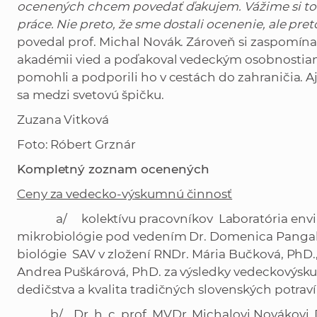
ocenených chcem povedať ďakujem. Vážime si to a
práce. Nie preto, že sme dostali ocenenie, ale pret
povedal prof. Michal Novák. Zároveň si zaspomínal
akadémii vied a poďakoval vedeckým osobnostiam,
pomohli a podporili ho v cestách do zahraničia. A
sa medzi svetovú špičku.
Zuzana Vitková
Foto: Róbert Grznár
Kompletný zoznam ocenených
Ceny za vedecko-výskumnú činnosť
a/ kolektívu pracovníkov Laboratória enviro
mikrobiológie pod vedením Dr. Domenica Pangall
biológie SAV v zložení RNDr. Mária Bučková, PhD.,
Andrea Puškárová, PhD. za výsledky vedeckovýsku
dedičstva a kvalita tradičných slovenských potra
b/ Dr. h. c. prof. MVDr. Michalovi Novákovi