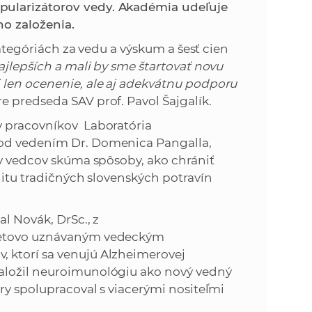
k
pularizátorov vedy. Akadémia udeľuje
o
ho založenia.
n
c
 kategóriách za vedu a výskum a šesť cien
h
k
najlepších a mali by sme štartovať novu
S
 len ocenenie, ale aj adekvátnu podporu
A
a
 predseda SAV prof. Pavol Šajgalík.
V
v pracovníkov Laboratória
c
pod vedením Dr. Domenica Pangalla,
ív vedcov skúma spôsoby, ako chrániť
h
litu tradičných slovenských potravín
S
al Novák, DrSc., z
svetovo uznávaným vedeckým
A
 ktorí sa venujú Alzheimerovej
aložil neuroimunológiu ako nový vedný
V
ry spolupracoval s viacerými nositeľmi