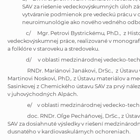
SAV za riešenie vedeckovýskumných úloh z
vytváranie podmienok pre vedeckú prácu v o
neuroimunológie ako nového vedného odbo
c/ Mgr. Petrovi Bystrickému, PhD., z Histori
vedeckovýskumnej práce, realizované v monografi
a folklóre v staroveku a stredoveku.
d/ v oblasti medzinárodnej vedecko-tec
RNDr. Mariánovi Janákovi, DrSc., z Ústavu vie
Martinovi Noskovi, PhD,. z Ústavu materiálov a me
Sasinkovej z Chemického ústavu SAV za prvý nález
v juhovýchodných Alpách.
e/ v oblasti medzinárodnej vedecko-techni
doc. RNDr. Oľge Pecháňovej, DrSc., z Ústavu n
SAV za dosiahnuté výsledky v riešení medzinárodn
dusnatého v kardiovaskulárnych ochoreniach.