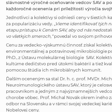
slávnostné výročné oceňovanie vedcov SAV a po
každoročné ocenenia pri príležitosti výročia svoj
Jednotlivci a kolektívy si odniesli ceny v šiestich
za popularizáciu vedy
. „Vieme identifikovať tých 
etapu prístupu k Cenám SAV, aby od nás nedostali
vo všetkých smeroch,“
povedal vo svojom príhovore
Cenu za vedecko-výskumnú činnosť získal kolektí
environmentálnej a potravinovej mikrobiológie 
PhD., z Ústavu molekulárnej biológie SAV. Kolekt
kultúrne dedičstvo pred útokmi baktérií a tiež kva
pomocou štúdia ich mikrobiálnych komunít.
Ďalším oceneným sa stal Dr. h. c. prof. MVDr. Mich
Neuroimunologického ústavu SAV, ktorý je celo
pracovníkom a jedným z najvýznamnejších vedcov,
chorobe vôbec. Prof. Michal Novák okrem iného z
odbor na Slovensku a v rámci svojej vedeckej karié
Nobelovej ceny.