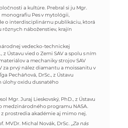
ločnosti a kultúre. Prebral si ju Mgr.
a monografiu Pes v mytológii,
de o interdisciplinárnu publikáciu, ktorá
u rôznych náboženstiev, krajín
inárodnej vedecko-technickej
, z Ústavu vied o Zemi SAV a spolu s ním
u materiálov a mechaniky strojov SAV
 za prvý nález diamantu a moissanitu v
ga Pecháňová, DrSc., z Ústavu
um úlohy oxidu dusnatého
l Mgr. Juraj Lieskovský, PhD., z Ústavu
neho medzinárodného programu NASA.
y z prostredia akadémie aj mimo nej.
of. MVDr. Michal Novák, DrSc.
„Za nás