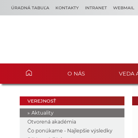
ÚRADNÁ TABUĽA
KONTAKTY
INTRANET
WEBMAIL
O NÁS
VEDA 
VEREJNOSŤ
Aktuality
Otvorená akadémia
Čo ponúkame - Najlepšie výsledky