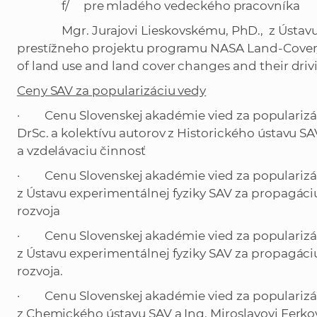
f/ pre mladého vedeckého pracovníka
Mgr. Jurajovi Lieskovskému, PhD., z Ústavu k
prestížneho projektu programu NASA Land-Cove
of land use and land cover changes and their driv
Ceny SAV za popularizáciu vedy
· Cenu Slovenskej akadémie vied za popularizác
DrSc. a kolektívu autorov z Historického ústavu 
a vzdelávaciu činnosť
· Cenu Slovenskej akadémie vied za popularizáci
z Ústavu experimentálnej fyziky SAV za propagáci
rozvoja
· Cenu Slovenskej akadémie vied za popularizáci
z Ústavu experimentálnej fyziky SAV za propagáci
rozvoja.
· Cenu Slovenskej akadémie vied za popularizáci
z Chemického ústavu SAV a Ing. Miroslavovi Ferko