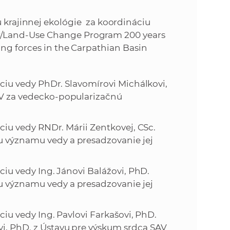
rajinnej ekológie za koordináciu
r/Land-Use Change Program 200 years
ing forces in the Carpathian Basin
iu vedy PhDr. Slavomírovi Michálkovi,
SAV za vedecko-popularizačnú
u vedy RNDr. Márii Zentkovej, CSc.
u významu vedy a presadzovanie jej
u vedy Ing. Jánovi Balážovi, PhD.
u významu vedy a presadzovanie jej
u vedy Ing. Pavlovi Farkašovi, PhD.
vi, PhD. z Ústavu pre výskum srdca SAV