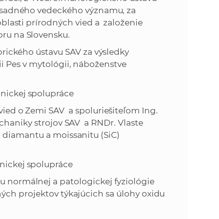
ásadného vedeckého významu, za
blasti prírodných vied a založenie
ru na Slovensku.
ckého ústavu SAV za výsledky
i Pes v mytológii, náboženstve
hnickej spolupráce
d o Zemi SAV a spoluriešiteľom Ing.
chaniky strojov SAV a RNDr. Vlaste
 diamantu a moissanitu (SiC)
ckej spolupráce
ormálnej a patologickej fyziológie
ých projektov týkajúcich sa úlohy oxidu