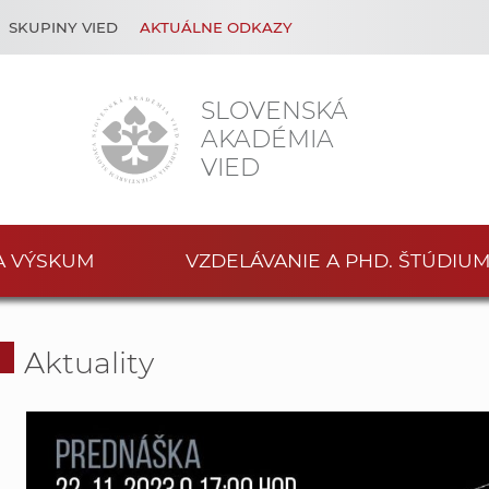
SKUPINY VIED
AKTUÁLNE ODKAZY
SLOVENSKÁ
AKADÉMIA
VIED
A VÝSKUM
VZDELÁVANIE A PHD. ŠTÚDIU
Aktuality