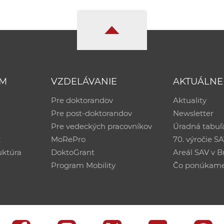
UM
VZDELÁVANIE
AKTUÁLNE
Pre doktorandov
Aktuality
Pre post-doktorandov
Newsletter
Pre vedeckých pracovníkov
Úradná tabuľ
ť
MoRePro
70. výročie S
uktúra
DoktoGrant
Areál SAV v Br
Program Mobility
Čo ponúkam