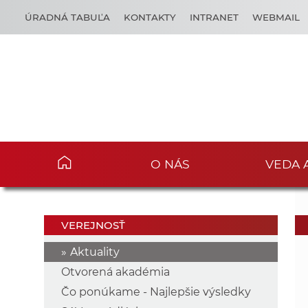
ÚRADNÁ TABUĽA
KONTAKTY
INTRANET
WEBMAIL
O NÁS
VEDA 
VEREJNOSŤ
Aktuality
Otvorená akadémia
Čo ponúkame - Najlepšie výsledky