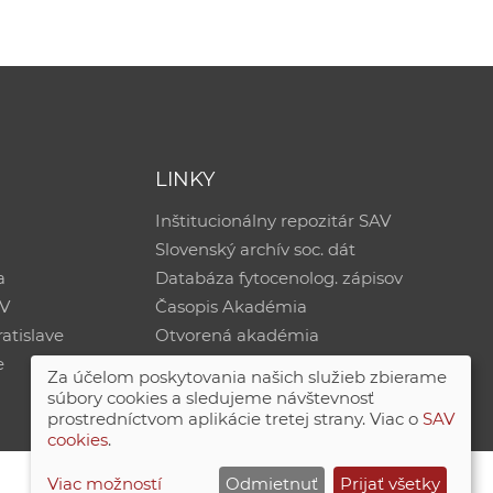
LINKY
Inštitucionálny repozitár SAV
Slovenský archív soc. dát
a
Databáza fytocenolog. zápisov
AV
Časopis Akadémia
atislave
Otvorená akadémia
e
Za účelom poskytovania našich služieb zbierame
súbory cookies a sledujeme návštevnosť
prostredníctvom aplikácie tretej strany. Viac o
SAV
cookies
.
Viac možností
Odmietnuť
Prijať všetky