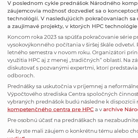
V poslednom cykle prednášok Národného kompe
záujemcovia možnosť dozvedieť sa o konceptoch
technológií. V nasledujúcich pokračovaniach sa o
a zaujímavé projekty, v ktorých HPC technológie
Koncom roka 2023 sa spúšťa pokračovanie série p
vysokovýkonného počítania v širšej škále odvetví
letného semestra v novom roku. Organizátori prine
využitia HPC aj z menej „tradičných“ oblastí. Na 
diskutovať s pozvanými expertmi, ktorí predstavia v
odboroch.
Prednášky sa uskutočnia v príjemnej a neformálne
Výpočtového strediska Centra spoločných činnost
vybraných prednášok budú následne k dispozícii 
kompetenčného centra pre HPC
a v
archíve Nár
Pre osobnú účasť na prednáškach sa nezabudnit
Ak by ste mali záujem o konkrétnu tému alebo ch