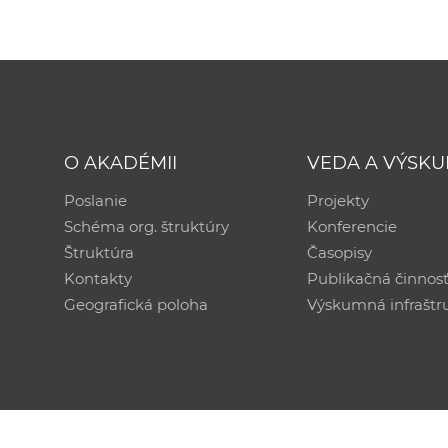
O AKADÉMII
VEDA A VÝSK
Poslanie
Projekty
Schéma org. štruktúry
Konferencie
Štruktúra
Časopisy
Kontakty
Publikačná činnos
Geografická poloha
Výskumná infraštr