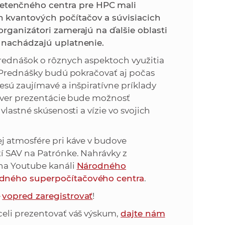
k
tenčného centra pre HPC mali
o
 kvantových počítačov a súvisiacich
n
c
rganizátori zamerajú na ďalšie oblasti
h
 nachádzajú uplatnenie.
k
S
rednášok o rôznych aspektoch využitia
A
a
. Prednášky budú pokračovať aj počas
V
sú zaujímavé a inšpiratívne príklady
c
záver prezentácie bude možnosť
lastné skúsenosti a vízie vo svojich
h
j atmosfére pri káve v budove
S
í SAV na Patrónke. Nahrávky z
na Youtube kanáli
Národného
A
odného superpočítačového centra
.
e
vopred zaregistrovať
!
V
celi prezentovať váš výskum,
dajte nám