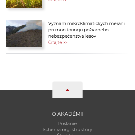
Význam mikroklimatických meraní
pri monitoringu požiarneho
nebezpečenstva lesov
Čítajte >>
O AKADÉMII
Poslanie
Schéma org. štruktúry