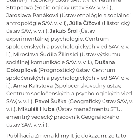
Strapcová
(Sociologický ústav SAV, v. v. i.),
Jaroslava Panáková
(Ústav etnológie a sociálnej
antropológie SAV, v. v. i),
Júlia Čížová
(Historický
ústav SAV, v. v. i.),
Jakub Šrol
(Ústav
experimentálnej psychológie, Centrum
spoločenských a psychologických vied SAV, v. v.
i.),
Miroslava Šudila Žilinská
(Ústav výskumu
sociálnej komunikácie SAV, v. v. i.),
Dušana
Dokupilová
(Prognostický ústav, Centrum
spoločenských a psychologických vied SAV, v. v.
i.),
Anna Kalistová
(Spoločenskovedný ústav,
Centrum spoločenských a psychologických vied
SAV, v. v. i.),
Pavel Šuška
(Geografický ústav SAV, v.
v. i.),
Mikuláš Huba (
Ústav manažmentu STU,
emeritný vedecký pracovník Geografického
ústav SAV, v. v. i.).
Publikácia Zmena klímy II. je dôkazom, že táto