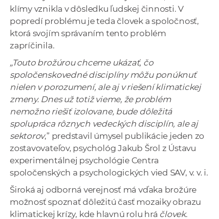
a
klímy vznikla v dôsledku ľudskej činnosti. V
c
popredí problému je teda človek a spoločnosť,
o
ktorá svojím správaním tento problém
v
zapríčinila.
n
„Touto brožúrou chceme ukázať, čo
í
spoločenskovedné disciplíny môžu ponúknuť
k
nielen v porozumení, ale aj v riešení klimatickej
o
zmeny. Dnes už totiž vieme, že problém
c
nemožno riešiť izolovane, bude dôležitá
h
spolupráca rôznych vedeckých disciplín, ale aj
S
sektorov
,” predstavil úmysel publikácie jeden zo
A
zostavovateľov, psychológ Jakub Šrol z Ústavu
V
experimentálnej psychológie Centra
spoločenských a psychologických vied SAV, v. v. i.
Široká aj odborná verejnosť má vďaka brožúre
možnosť spoznať dôležitú časť mozaiky obrazu
klimatickej krízy, kde hlavnú rolu hrá
človek
.