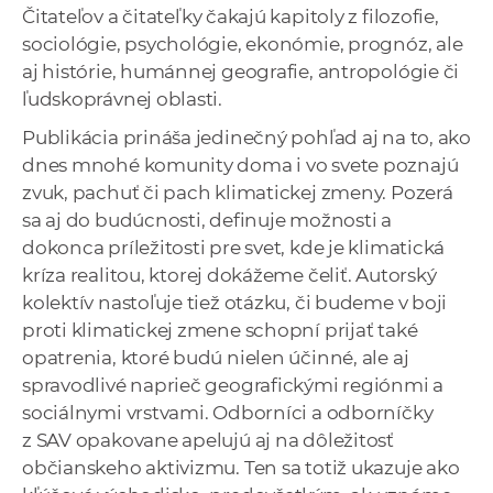
Čitateľov a čitateľky čakajú kapitoly z filozofie,
sociológie, psychológie, ekonómie, prognóz, ale
aj histórie, humánnej geografie, antropológie či
ľudskoprávnej oblasti.
Publikácia prináša jedinečný pohľad aj na to, ako
dnes mnohé komunity doma i vo svete poznajú
zvuk, pachuť či pach klimatickej zmeny. Pozerá
sa aj do budúcnosti, definuje možnosti a
dokonca príležitosti pre svet, kde je klimatická
kríza realitou, ktorej dokážeme čeliť. Autorský
kolektív nastoľuje tiež otázku, či budeme v boji
proti klimatickej zmene schopní prijať také
opatrenia, ktoré budú nielen účinné, ale aj
spravodlivé naprieč geografickými regiónmi a
sociálnymi vrstvami. Odborníci a odborníčky
z SAV opakovane apelujú aj na dôležitosť
občianskeho aktivizmu. Ten sa totiž ukazuje ako