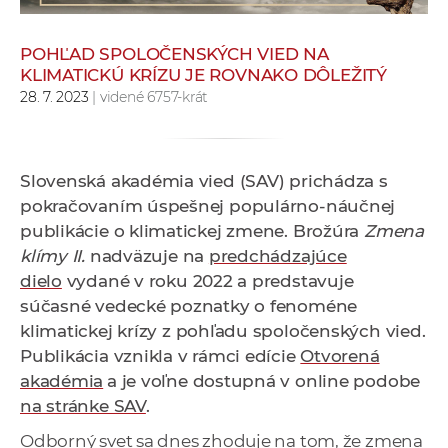
e
v
POHĽAD SPOLOČENSKÝCH VIED NA
p
KLIMATICKÚ KRÍZU JE ROVNAKO DÔLEŽITÝ
r
28. 7. 2023
| videné 6757-krát
a
c
o
Slovenská akadémia vied (SAV) prichádza s
v
pokračovaním úspešnej populárno-náučnej
n
publikácie o klimatickej zmene. Brožúra
Zmena
í
klímy II.
nadväzuje na
predchádzajúce
č
dielo
vydané v roku 2022 a predstavuje
k
súčasné vedecké poznatky o fenoméne
a
klimatickej krízy z pohľadu spoločenských vied.
c
Publikácia vznikla v rámci edície
Otvorená
h
akadémia
a je voľne dostupná v online podobe
a
na stránke SAV
.
p
r
Odborný svet sa dnes zhoduje na tom, že zmena