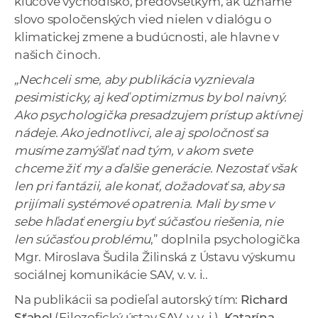
kľúčové východisko, predovšetkým, ak uznáme
slovo spoločenských vied nielen v dialógu o
klimatickej zmene a budúcnosti, ale hlavne v
našich činoch.
„Nechceli sme, aby publikácia vyznievala
pesimisticky, aj keď optimizmus by bol naivný.
Ako psychologička presadzujem prístup aktívnej
nádeje. Ako jednotlivci, ale aj spoločnosť sa
musíme zamýšľať nad tým, v akom svete
chceme žiť my a ďalšie generácie. Nezostať však
len pri fantázii, ale konať, dožadovať sa, aby sa
prijímali systémové opatrenia. Mali by sme v
sebe hľadať energiu byť súčasťou riešenia, nie
len súčasťou problému
,” doplnila psychologička
Mgr. Miroslava Šudila Žilinská z Ústavu výskumu
sociálnej komunikácie SAV, v. v. i..
Na publikácii sa podieľal autorský tím:
Richard
Sťahel
(Filozofický ústav SAV, v. v. i.),
Katarína