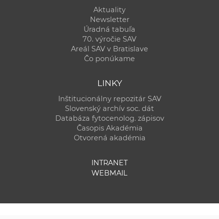
Aktuality
Newsletter
Úradná tabuľa
70. výročie SAV
Areál SAV v Bratislave
Čo ponúkame
LINKY
Inštitucionálny repozitár SAV
Slovenský archív soc. dát
Databáza fytocenolog. zápisov
Časopis Akadémia
Otvorená akadémia
INTRANET
WEBMAIL