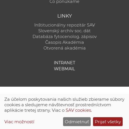
Čo ponúkame
LINKY
Inštitucionálny repozitár SAV
Slovenský archív soc. dát
Databáza fytocenolog. zápisov
Časopis Akadémia
Otvorená akadémia
INTRANET
WEBMAIL
Za účelom poskytovania našich služieb zbierame súbory
cookies a sledujeme návštevnosť prostredníctvom
aplikácie tretej strany. Viac o
SAV cookies
.
Technická podpora:
CSČ SAV, v. v. i. - Výpočtové stredisko SAV
Viac možností
Odmietnuť
Prijať všetky
Site map
|
Zásady ochrany súkromných údajov