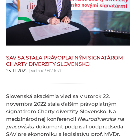
e
v
p
r
a
c
o
v
SAV SA STALA PRÁVOPLATNÝM SIGNATÁROM
CHARTY DIVERZITY SLOVENSKO
n
23. 11. 2022
| videné 942-krát
í
č
k
a
Slovenská akadémia vied sa v utorok 22.
c
novembra 2022 stala ďalším právoplatným
h
signatárom Charty diverzity Slovensko. Na
a
medzinárodnej konferencii
Neurodiverzita na
p
pracovisku
dokument podpísal podpredseda
r
SAV pre ekonomiku a legislatívu prof. MVDr.