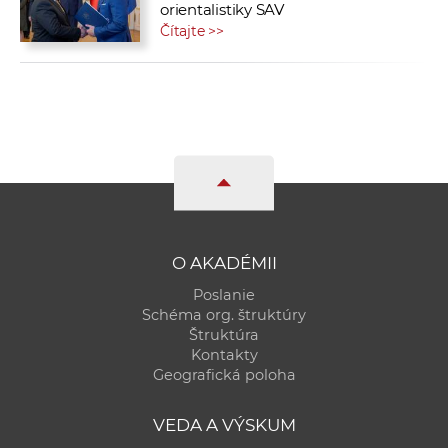
orientalistiky SAV
Čítajte >>
O AKADÉMII
Poslanie
Schéma org. štruktúry
Štruktúra
Kontakty
Geografická poloha
VEDA A VÝSKUM