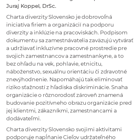
a
Juraj Koppel, DrSc.
c
Charta diverzity Slovensko je dobrovoľná
o
iniciatíva firiem a organizácií na podporu
v
diverzity a inklúzie na pracoviskách. Podpi­som
n
dokumentu sa zamestnávatelia zaväzujú vytvárať
í
a udržiavať inkluzívne pracovné prostredie pre
k
svojich zamestnancov a zamestnankyne, a to
o
bez ohľadu na vek, pohlavie, etnicitu,
c
náboženstvo, sexuálnu orientáciu či zdravotné
h
znevýhodnenie. Napomáhajú tak eliminovať
S
riziko sťažností z hľadiska diskriminácie. Snaha
A
organi­zácie o rôznorodosť zároveň znamená
V
budovanie pozitívneho obrazu organizácie pred
jej klientmi, zákazníkmi, zamestnancami a
dodávateľmi.
Charta diverzity Slovensko svojimi aktivitami
podporuje napĺňanie Cieľov udržateľného