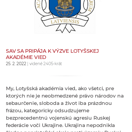
e
v
p
r
a
c
o
SAV SA PRIPÁJA K VÝZVE LOTYŠSKEJ
v
AKADÉMIE VIED
n
25. 2. 2022
| videné 2405-krát
í
č
k
My, Lotyšská akadémia vied, ako všetci, pre
a
ktorých nie je neobmedzené právo národov na
c
sebaurčenie, sloboda a život iba prázdnou
h
frázou, kategoricky odsudzujeme
a
bezprecedentnú vojenskú agresiu Ruskej
p
federácie voči Ukrajine. Ukrajina nepodnikla
r