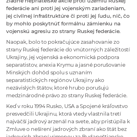
žiadne nepriateľské akcie proti územiu Ruskej
a
federácie ani proti jej vojenským zariadeniam,
c
jej civilnej infraštruktúre či proti jej ľudu, nič, čo
o
by mohlo poskytnúť formálnu zámienku na
v
vojenskú agresiu zo strany Ruskej federácie.
n
Naopak, bolo to pokračujúce zasahovanie zo
í
strany Ruskej federácie do vnútorných záležitostí
k
Ukrajiny, jej vojenská a ekonomická podpora
o
separatistov, anexia Krymu a jasné porušovanie
c
Minských dohôd spolu s uznaním
h
separatistických regiónov Ukrajiny ako
S
nezávislých štátov, ktoré hrubo porušujú
A
medzinárodné právo zo strany Ruskej federácie.
V
Keď v roku 1994 Rusko, USA a Spojené kráľovstvo
presvedčili Ukrajinu, ktorá vtedy vlastnila tretí
najväčší jadrový arzenál na svete, aby pristúpila k
Zmluve o nešírení jadrových zbraní ako štát bez
jadrových zbraní výmenou za Budapeštianske