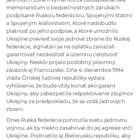
memorandum o bezpečnostných zárukách
podpísané Ruskou federáciou, Spojenými štátmi
a Spojeným kráľovstvom, ktoré nadobudlo
platnosť po jeho podpise, a ktoré umožnilo
Ukrajine previesť svoje jadrové zbrane do Ruskej
federácie, signatári sa na oplátku zaviazali
garantovať nezávislosť a územnú celistvosť
Ukrajiny. Neskôr prijalo podobný písomný
záväzok aj Francúzsko. Dňa 4. decembra 1994
vláda Čínskej ľudovej republiky vydala
vyhlásenie, že bude vždy konať ako garant
Ukrajiny, aby zabezpečila rešpektovanie záujmov
Ukrajiny za predpokladu, že sa vzdá jadrových
zbraní.
Dnes Ruská federácia pohrozila svetu jadrovou
vojnou, ak by niekto zasahoval do jej agresie voči
Ukrajine. Podnietilo aj Bieloruskú republiku, aby