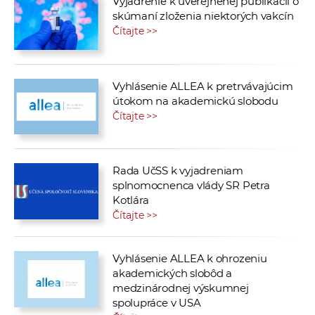
Vyjadrenie k uverejnenej publikácii o
skúmaní zloženia niektorých vakcín
Čítajte >>
Vyhlásenie ALLEA k pretrvávajúcim
útokom na akademickú slobodu
Čítajte >>
Rada UčSS k vyjadreniam
splnomocnenca vlády SR Petra
Kotlára
Čítajte >>
Vyhlásenie ALLEA k ohrozeniu
akademických slobôd a
medzinárodnej výskumnej
spolupráce v USA