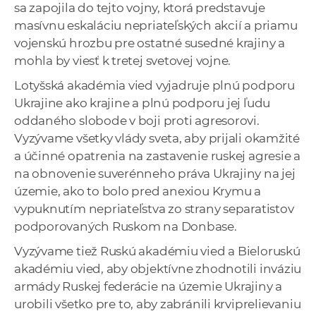
sa zapojila do tejto vojny, ktorá predstavuje
masívnu eskaláciu nepriateľských akcií a priamu
vojenskú hrozbu pre ostatné susedné krajiny a
mohla by viesť k tretej svetovej vojne.
Lotyšská akadémia vied vyjadruje plnú podporu
Ukrajine ako krajine a plnú podporu jej ľudu
oddaného slobode v boji proti agresorovi.
Vyzývame všetky vlády sveta, aby prijali okamžité
a účinné opatrenia na zastavenie ruskej agresie a
na obnovenie suverénneho práva Ukrajiny na jej
územie, ako to bolo pred anexiou Krymu a
vypuknutím nepriateľstva zo strany separatistov
podporovaných Ruskom na Donbase.
Vyzývame tiež Ruskú akadémiu vied a Bieloruskú
akadémiu vied, aby objektívne zhodnotili inváziu
armády Ruskej federácie na územie Ukrajiny a
urobili všetko pre to, aby zabránili krviprelievaniu