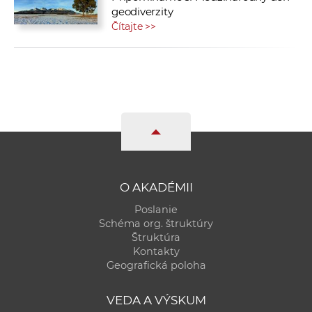
geodiverzity
Čítajte >>
O AKADÉMII
Poslanie
Schéma org. štruktúry
Štruktúra
Kontakty
Geografická poloha
VEDA A VÝSKUM