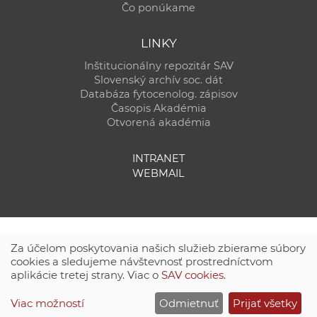
Čo ponúkame
LINKY
Inštitucionálny repozitár SAV
Slovenský archív soc. dát
Databáza fytocenolog. zápisov
Časopis Akadémia
Otvorená akadémia
INTRANET
WEBMAIL
Za účelom poskytovania našich služieb zbierame súbory
cookies a sledujeme návštevnosť prostredníctvom
aplikácie tretej strany. Viac o
SAV cookies
.
Technická podpora:
CSČ SAV, v. v. i. - Výpočtové stredisko SAV
Viac možností
Odmietnuť
Prijať všetky
Site map
|
Zásady ochrany súkromných údajov