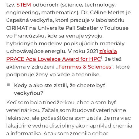
tzv.
STEM
odboroch (science, technology,
a
engineering, mathematics).
Dr. Céline Merlet je
c
úspešná vedkyňa, ktorá pracuje v laboratóriu
o
CIRIMAT na Universite Pail Sabatier v Toulouse
v
vo Francúzsku, kde sa venuje vývoju
n
hybridných modelov popisujúcich materiály
í
uchovávajúce energiu. V roku 2021
získala
k
1
PRACE Ada Lovelace Award for HPC
. Je tiež
o
aktívna v združení „
Femmes & Sciences
“, ktoré
c
podporuje ženy vo vede a technike.
h
S
Kedy a ako ste zistili, že chcete byť
A
vedkyňou?
V
Keď som bola tínedžerkou, chcela som byť
veterinárkou. Začala som študovať veterinárne
lekárstvo, ale počas štúdia som zistila, že ma viac
lákajú iné vedné disciplíny ako napríklad chémia
a informatika. A tak som zmenila odbor