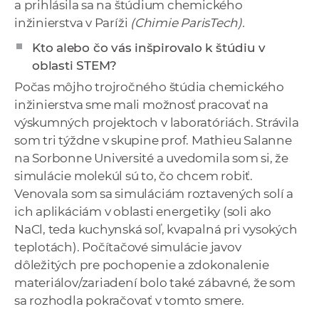
a prihlásila sa na štúdium chemického
inžinierstva v Paríži
(Chimie ParisTech).
Kto alebo čo vás inšpirovalo k štúdiu v
oblasti STEM?
Počas môjho trojročného štúdia chemického
inžinierstva sme mali možnosť pracovať na
výskumných projektoch v laboratóriách. Strávila
som tri týždne v skupine prof. Mathieu Salanne
na Sorbonne Université a uvedomila som si, že
simulácie molekúl sú to, čo chcem robiť.
Venovala som sa simuláciám roztavených solí a
ich aplikáciám v oblasti energetiky (soli ako
NaCl, teda kuchynská soľ, kvapalná pri vysokých
teplotách). Počítačové simulácie javov
dôležitých pre pochopenie a zdokonalenie
materiálov/zariadení bolo také zábavné, že som
sa rozhodla pokračovať v tomto smere.