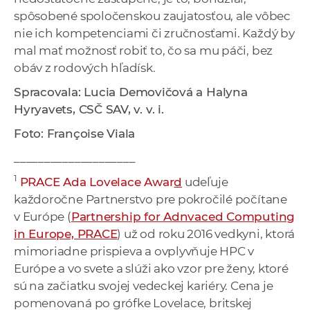
spôsobené spoločenskou zaujatosťou, ale vôbec
nie ich kompetenciami či zručnosťami. Každý by
mal mať možnosť robiť to, čo sa mu páči, bez
obáv z rodových hľadísk.
Spracovala:
Lucia Demovičová a
Halyna
Hyryavets, CSČ SAV, v. v. i.
Foto: Françoise Viala
____________________
1
PRACE Ada Lovelace Awar
d
udeľuje
každoročne Partnerstvo pre pokročilé počítane
v Európe (
Partnership for Adnvaced Computing
in Europe, PRACE
) už od roku 2016 vedkyni, ktorá
mimoriadne prispieva a ovplyvňuje HPC v
Európe a vo svete a slúži ako vzor pre ženy, ktoré
sú na začiatku svojej vedeckej kariéry. Cena je
pomenovaná po grófke Lovelace, britskej