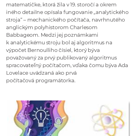
matematičke, ktorá žila v 19. storočí a okrem
iného detailne opísala fungovanie „analytického
stroja“ – mechanického počítača, navrhnutého
anglickým polyhistorom Charlesom
Babbageom. Medzi jej poznámkami
k analytickému stroju bol aj algoritmus na
výpočet Bernoulliho čísiel, ktorý býva
považovaný za prvý publikovaný algoritmus
spracovateľný počítačom, vďaka čomu býva Ada
Lovelace uvádzaná ako prvá
počítačová programátorka.