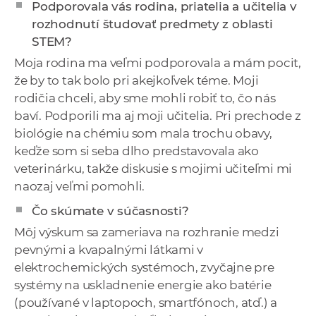
Podporovala vás rodina, priatelia a učitelia v
rozhodnutí študovať predmety z oblasti
STEM?
Moja rodina ma veľmi podporovala a mám pocit,
že by to tak bolo pri akejkoľvek téme. Moji
rodičia chceli, aby sme mohli robiť to, čo nás
baví. Podporili ma aj moji učitelia. Pri prechode z
biológie na chémiu som mala trochu obavy,
keďže som si seba dlho predstavovala ako
veterinárku, takže diskusie s mojimi učiteľmi mi
naozaj veľmi pomohli.
Čo skúmate v súčasnosti?
Môj výskum sa zameriava na rozhranie medzi
pevnými a kvapalnými látkami v
elektrochemických systémoch, zvyčajne pre
systémy na uskladnenie energie ako batérie
(používané v laptopoch, smartfónoch, atď.) a