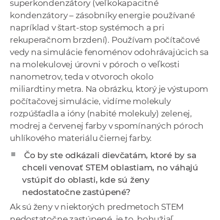
superkondenzátory (veľkokapacitné
kondenzátory – zásobníky energie používané
napríklad v štart-stop systémoch a pri
rekuperačnom brzdení). Používam počítačové
vedy na simulácie fenoménov odohrávajúcich sa
na molekulovej úrovni v póroch o veľkosti
nanometrov, teda v otvoroch okolo
miliardtiny metra. Na obrázku, ktorý je výstupom
počítačovej simulácie, vidíme molekuly
rozpúšťadla a ióny (nabité molekuly) zelenej,
modrej a červenej farby v spomínaných póroch
uhlíkového materiálu čiernej farby.
Čo by ste odkázali dievčatám, ktoré by sa
chceli venovať STEM oblastiam, no váhajú
vstúpiť do oblasti, kde sú ženy
nedostatočne zastúpené?
Ak sú ženy v niektorých predmetoch STEM
nedostatočne zastúpené, je to, bohužiaľ,