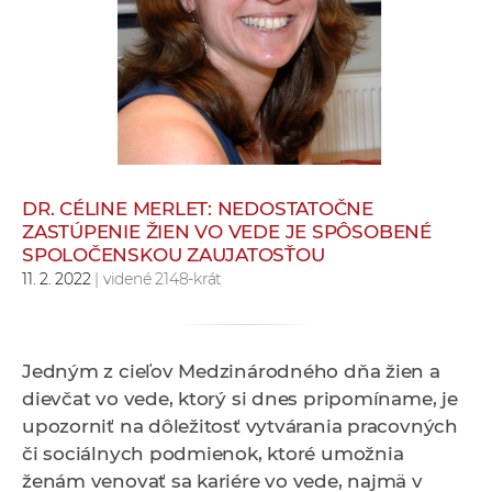
e
v
p
r
a
c
o
v
DR. CÉLINE MERLET: NEDOSTATOČNE
ZASTÚPENIE ŽIEN VO VEDE JE SPÔSOBENÉ
n
SPOLOČENSKOU ZAUJATOSŤOU
í
11. 2. 2022
| videné 2148-krát
č
k
a
Jedným z cieľov Medzinárodného dňa žien a
c
dievčat vo vede, ktorý si dnes pripomíname, je
h
upozorniť na dôležitosť vytvárania pracovných
a
či sociálnych podmienok,
ktoré umožnia
p
ženám venovať sa kariére vo vede, najmä v
r