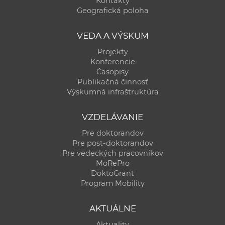
Kontakty
a
Geografická poloha
c
o
VEDA A VÝSKUM
v
Projekty
n
Konferencie
í
Časopisy
Publikačná činnosť
k
Výskumná infraštruktúra
o
c
VZDELÁVANIE
h
Pre doktorandov
S
Pre post-doktorandov
A
Pre vedeckých pracovníkov
V
MoRePro
DoktoGrant
Program Mobility
AKTUÁLNE
Aktuality