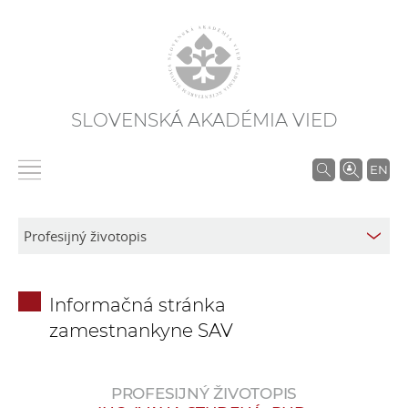
SLOVENSKÁ AKADÉMIA VIED
V
EN
y
h
ľ
a
d
Informačná stránka
á
zamestnankyne SAV
v
a
n
PROFESIJNÝ ŽIVOTOPIS
i