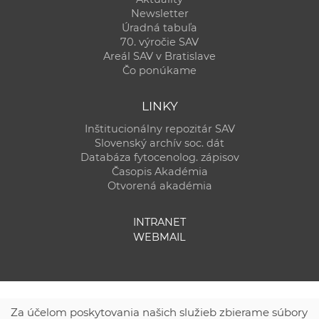
Newsletter
Úradná tabuľa
70. výročie SAV
Areál SAV v Bratislave
Čo ponúkame
LINKY
Inštitucionálny repozitár SAV
Slovenský archív soc. dát
Databáza fytocenolog. zápisov
Časopis Akadémia
Otvorená akadémia
INTRANET
WEBMAIL
Za účelom poskytovania našich služieb zbierame súbory