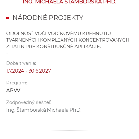
ING. MICHAELA ŠTAMBORSKÁ PHD.
e
v
NÁRODNÉ PROJEKTY
p
r
ODOLNOSŤ VOČI VODÍKOVÉMU KREHNUTIU
a
TVÁRNENÝCH KOMPLEXNÝCH KONCENTROVANÝCH
c
ZLIATIN PRE KONŠTRUKČNÉ APLIKÁCIE.
o
-
v
Doba trvania:
n
1.7.2024 - 30.6.2027
í
č
Program:
k
APVV
a
Zodpovedný riešiteľ:
c
Ing. Štamborská Michaela PhD.
h
a
p
r