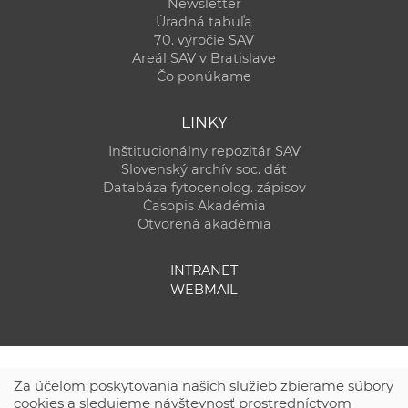
Newsletter
Úradná tabuľa
70. výročie SAV
Areál SAV v Bratislave
Čo ponúkame
LINKY
Inštitucionálny repozitár SAV
Slovenský archív soc. dát
Databáza fytocenolog. zápisov
Časopis Akadémia
Otvorená akadémia
INTRANET
WEBMAIL
Za účelom poskytovania našich služieb zbierame súbory
cookies a sledujeme návštevnosť prostredníctvom