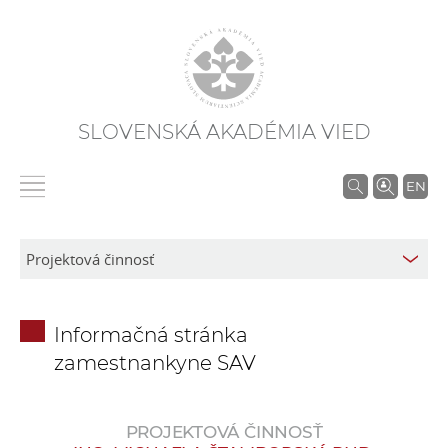
SLOVENSKÁ AKADÉMIA VIED
V
EN
y
h
ľ
a
d
Informačná stránka
á
zamestnankyne SAV
v
a
n
PROJEKTOVÁ ČINNOSŤ
i