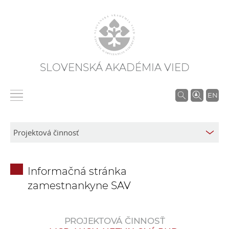
SLOVENSKÁ AKADÉMIA VIED
V
EN
y
h
ľ
a
d
Informačná stránka
á
zamestnankyne SAV
v
a
n
PROJEKTOVÁ ČINNOSŤ
i