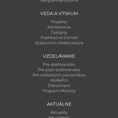
Geografická poloha
a
c
VEDA A VÝSKUM
o
Projekty
v
Konferencie
n
Časopisy
í
Publikačná činnosť
Výskumná infraštruktúra
k
o
VZDELÁVANIE
c
h
Pre doktorandov
Pre post-doktorandov
S
Pre vedeckých pracovníkov
A
MoRePro
V
DoktoGrant
Program Mobility
AKTUÁLNE
Aktuality
Newsletter