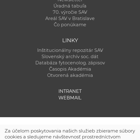
Úradná tabuľa
70. výročie SAV
Areál SAV v Bratislave
Čo ponúkame
LINKY
Inštitucionálny repozitár SAV
Slovenský archív soc. dát
Databáza fytocenolog. zápisov
Časopis Akadémia
Otvorená akadémia
INTRANET
WEBMAIL
Za účelom poskytovania našich služieb zbierame súbory
cookies a sledujeme návštevnosť prostredníctvom