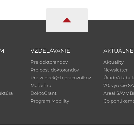
UM
VZDELÁVANIE
AKTUÁLNE
Pre doktorandov
Aktuality
Pre post-doktorandov
Newsletter
Pre vedeckých pracovníkov
Úradná tabuľ
ť
MoRePro
70. výročie S
uktúra
DoktoGrant
Areál SAV v Br
Program Mobility
Čo ponúkam