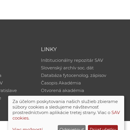
LINKY
Inštitucionálny repozitár SAV
Slovenský archív soc. dát
a
Databáza fytocenolog. zápisov
AV
Časopis Akadémia
atislave
Otvorená akadémia
e
Za účelom poskytovania našich služieb zbierame
súbory cookies a sledujeme návštevnosť
prostredníctvom aplikácie tretej strany. Viac o
SAV
cookies
.
Viac možností
Odmietnuť
Prijať všetky