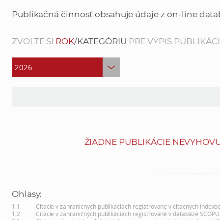
Publikačná činnosť obsahuje údaje z on-line data
ZVOĽTE SI
ROK
/KATEGÓRIU
PRE VÝPIS PUBLIKÁCIÍ
ŽIADNE PUBLIKÁCIE NEVYHOVU
Ohlasy:
1.1
Citácie v zahraničných publikáciách registrované v citačných indexo
1.2
Citácie v zahraničných publikáciách registrované v databáze SCOPU