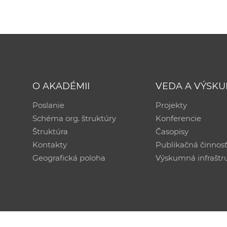
O AKADÉMII
VEDA A VÝSK
Poslanie
Projekty
Schéma org. štruktúry
Konferencie
Štruktúra
Časopisy
Kontakty
Publikačná činnos
Geografická poloha
Výskumná infraštr