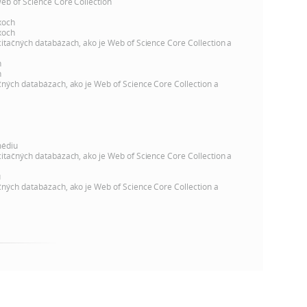
k
Web of Science Core Collection
o
xoch
n
xoch
c
citačných databázach, ako je Web of Science Core Collection a
h
k
h
S
h
čných databázach, ako je Web of Science Core Collection a
A
a
V
c
médiu
citačných databázach, ako je Web of Science Core Collection a
h
u
čných databázach, ako je Web of Science Core Collection a
S
A
V