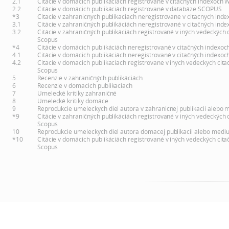
2.1
Citácie v domácich publikáciách registrované v citačných indexoch 
2.2
Citácie v domácich publikáciách registrované v databáze SCOPUS
*3
Citácie v zahraničných publikáciách neregistrované v citačných inde
3.1
Citácie v zahraničných publikáciách neregistrované v citačných inde
3.2
Citácie v zahraničných publikáciách registrované v iných vedeckých 
Scopus
*4
Citácie v domácich publikáciách neregistrované v citačných indexoc
4.1
Citácie v domácich publikáciách neregistrované v citačných indexoc
4.2
Citácie v domácich publikáciách registrované v iných vedeckých cita
Scopus
5
Recenzie v zahraničných publikáciách
6
Recenzie v domácich publikáciách
7
Umelecké kritiky zahraničné
8
Umelecké kritiky domáce
9
Reprodukcie umeleckých diel autora v zahraničnej publikácii alebo 
*9
Citácie v zahraničných publikáciách registrované v iných vedeckých 
Scopus
10
Reprodukcie umeleckých diel autora domácej publikácii alebo médi
*10
Citácie v domácich publikáciách registrované v iných vedeckých cita
Scopus