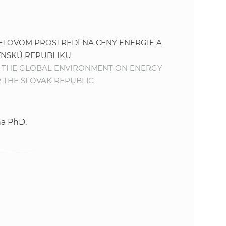
o
v
n
n
í
ETOVOM PROSTREDÍ NA CENY ENERGIE A
i
č
ENSKÚ REPUBLIKU
k
IN THE GLOBAL ENVIRONMENT ON ENERGY
e
a
R THE SLOVAK REPUBLIC
c
n
h
a
a
na PhD.
p
r
s
a
c
t
o
v
r
n
í
á