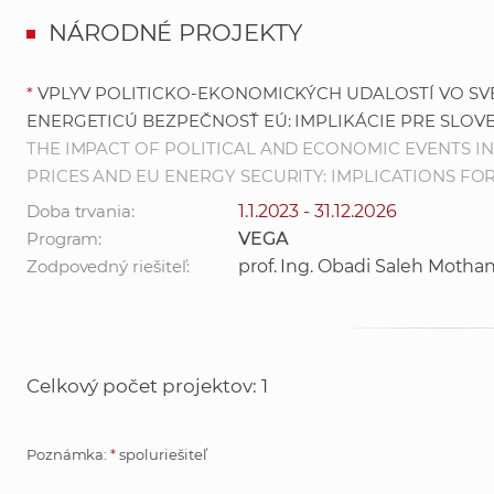
NÁRODNÉ PROJEKTY
*
VPLYV POLITICKO-EKONOMICKÝCH UDALOSTÍ VO SV
ENERGETICÚ BEZPEČNOSŤ EÚ: IMPLIKÁCIE PRE SLOV
THE IMPACT OF POLITICAL AND ECONOMIC EVENTS 
PRICES AND EU ENERGY SECURITY: IMPLICATIONS FO
Doba trvania:
1.1.2023 - 31.12.2026
Program:
VEGA
Zodpovedný riešiteľ:
prof. Ing. Obadi Saleh Motha
Celkový počet projektov: 1
Poznámka:
*
spoluriešiteľ