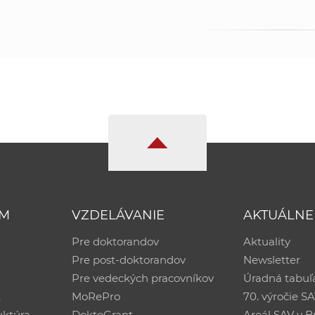
UM
VZDELÁVANIE
AKTUÁLNE
Pre doktorandov
Aktuality
Pre post-doktorandov
Newsletter
Pre vedeckých pracovníkov
Úradná tabuľ
ť
MoRePro
70. výročie S
uktúra
DoktoGrant
Areál SAV v Br