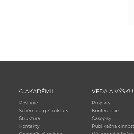
O AKADÉMII
VEDA A VÝSK
Poslanie
Projekty
Schéma org. štruktúry
Konferencie
Štruktúra
Časopisy
Kontakty
Publikačná činnos
Geografická poloha
Výskumná infraštr