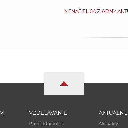
NENAŠIEL SA ŽIADNY AKT
UM
VZDELÁVANIE
AKTUÁLNE
Pre doktorandov
Aktuality