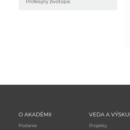
Profesijný životopis
O AKADÉMII
VEDA A VÝSK
Poslanie
Projekty