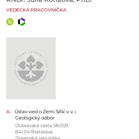
e
VEDECKÁ PRACOVNÍČKA
v
p
r
a
c
o
v
n
í
č
k
a
c
A:
Ústav vied o Zemi SAV, v. v. i.
h
Geologický odbor
a
Dúbravská cesta 5805/9
p
841 04 Bratislava
r
Slovenská republika