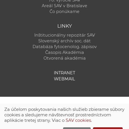
70. výročie SAV
Areál SAV v Bratislave
Čo ponúkame
LINKY
Inštitucionálny repozitár SAV
Slovenský archív soc. dát
Databáza fytocenolog. zápisov
Časopis Akadémia
Otvorená akadémia
INTRANET
WEBMAIL
Za účelom poskytovania našich služieb zbierame súbory
cookies a sledujeme návštevnosť prostredníctvom
aplikácie tretej strany. Viac o
SAV cookies
.
Technická podpora:
CSČ SAV, v. v. i. - Výpočtové stredisko SAV