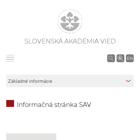
SLOVENSKÁ AKADÉMIA VIED
V
EN
y
h
ľ
a
d
Informačná stránka SAV
á
v
a
n
i