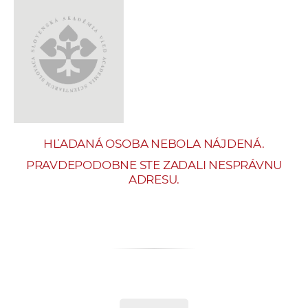
e
v
p
r
a
c
o
v
HĽADANÁ OSOBA NEBOLA NÁJDENÁ.
n
í
PRAVDEPODOBNE STE ZADALI NESPRÁVNU
ADRESU.
č
k
a
c
h
a
p
r