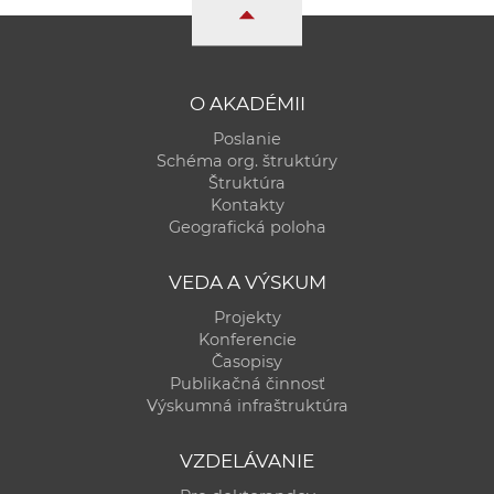
a
c
o
v
O AKADÉMII
n
Poslanie
í
Schéma org. štruktúry
k
Štruktúra
Kontakty
o
Geografická poloha
c
h
VEDA A VÝSKUM
S
Projekty
A
Konferencie
V
Časopisy
Publikačná činnosť
Výskumná infraštruktúra
VZDELÁVANIE