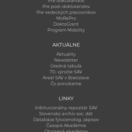
Pre doktorandov
Pre post-doktorandov
Pre vedeckých pracovníkov
MoRePro
DoktoGrant
Program Mobility
AKTUÁLNE
Aktuality
Newsletter
Úradná tabuľa
70. výročie SAV
Areál SAV v Bratislave
Čo ponúkame
LINKY
Inštitucionálny repozitár SAV
Slovenský archív soc. dát
Databáza fytocenolog. zápisov
Časopis Akadémia
Otvorená akadémia