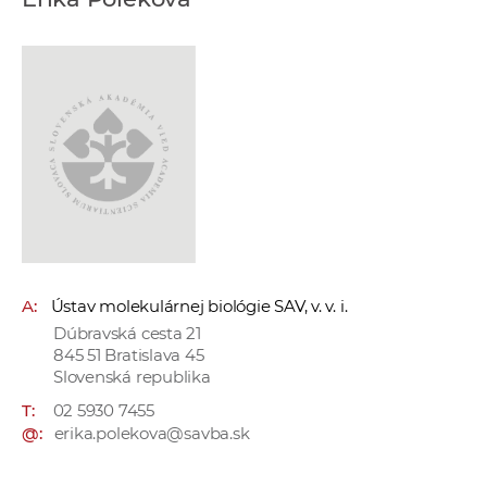
e
v
p
r
a
c
o
v
n
í
č
A:
Ústav molekulárnej biológie SAV, v. v. i.
k
Dúbravská cesta 21
a
845 51 Bratislava 45
c
Slovenská republika
h
T:
02 5930 7455
a
@:
erika.polekova@savba.sk
p
r