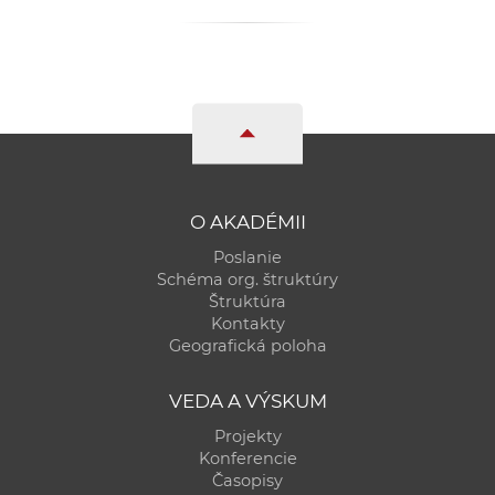
a
c
o
v
n
í
k
o
O AKADÉMII
c
Poslanie
h
Schéma org. štruktúry
S
Štruktúra
A
Kontakty
Geografická poloha
V
VEDA A VÝSKUM
Projekty
Konferencie
Časopisy