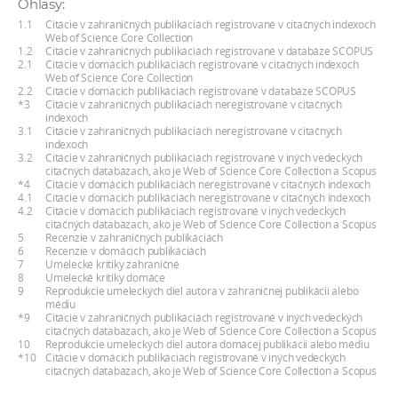
Ohlasy:
a
1.1
Citácie v zahraničných publikáciách registrované v citačných indexoch
c
Web of Science Core Collection
1.2
Citácie v zahraničných publikáciách registrované v databáze SCOPUS
o
2.1
Citácie v domácich publikáciách registrované v citačných indexoch
Web of Science Core Collection
v
2.2
Citácie v domácich publikáciách registrované v databáze SCOPUS
n
*3
Citácie v zahraničných publikáciách neregistrované v citačných
indexoch
í
3.1
Citácie v zahraničných publikáciách neregistrované v citačných
indexoch
k
3.2
Citácie v zahraničných publikáciách registrované v iných vedeckých
o
citačných databázach, ako je Web of Science Core Collection a Scopus
*4
Citácie v domácich publikáciách neregistrované v citačných indexoch
c
4.1
Citácie v domácich publikáciách neregistrované v citačných indexoch
4.2
Citácie v domácich publikáciách registrované v iných vedeckých
h
citačných databázach, ako je Web of Science Core Collection a Scopus
S
5
Recenzie v zahraničných publikáciách
6
Recenzie v domácich publikáciách
A
7
Umelecké kritiky zahraničné
8
Umelecké kritiky domáce
V
9
Reprodukcie umeleckých diel autora v zahraničnej publikácii alebo
médiu
*9
Citácie v zahraničných publikáciách registrované v iných vedeckých
citačných databázach, ako je Web of Science Core Collection a Scopus
10
Reprodukcie umeleckých diel autora domácej publikácii alebo médiu
*10
Citácie v domácich publikáciách registrované v iných vedeckých
citačných databázach, ako je Web of Science Core Collection a Scopus