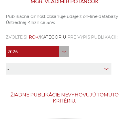
MGR. VLADIMÍR POTANČOK
e
v
Publikačná činnosť obsahuje údaje z on-line databázy
p
Ústrednej Knižnice SAV.
r
a
ZVOĽTE SI
ROK
/KATEGÓRIU
PRE VÝPIS PUBLIKÁCIÍ:
c
o
v
n
í
č
k
a
ŽIADNE PUBLIKÁCIE NEVYHOVUJÚ TOMUTO
c
KRITÉRIU.
h
a
p
r