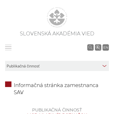
SLOVENSKÁ AKADÉMIA VIED
V
EN
y
h
ľ
a
d
Informačná stránka zamestnanca
á
SAV
v
a
n
PUBLIKAČNÁ ČINNOSŤ
i