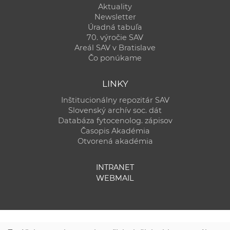
Aktuality
Newsletter
Úradná tabuľa
70. výročie SAV
Areál SAV v Bratislave
Čo ponúkame
LINKY
Inštitucionálny repozitár SAV
Slovenský archív soc. dát
Databáza fytocenolog. zápisov
Časopis Akadémia
Otvorená akadémia
INTRANET
WEBMAIL