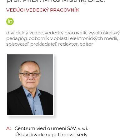
e
VEDÚCI VEDECKÝ PRACOVNÍK
v
p
r
divadelný vedec, vedecký pracovník, vysokoškolský
a
pedagóg, odborník v oblasti elektronických médií,
c
spisovateľ, prekladateľ, redaktor, editor
o
v
n
í
č
k
a
c
h
a
A:
Centrum vied o umení SAV, v. v. i.
p
Ústav divadelnej a filmovej vedy
r