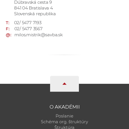
Dúbravská cesta 9
a
841 04 Bratislava 4
c
Slovenská republika
o
T:
02/ 5477 7193
v
F:
02/ 5477 3567
n
@:
milos.mistrik@savba.sk
í
k
o
c
h
S
A
V
O AKADÉMII
Poslanie
Schéma org. štruktúry
Štruktúra