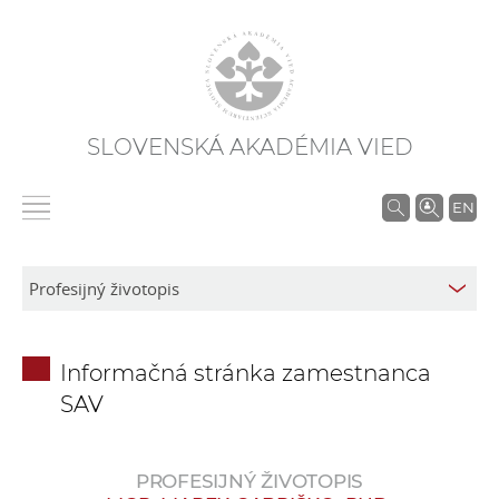
SLOVENSKÁ AKADÉMIA VIED
V
EN
y
h
ľ
a
d
Informačná stránka zamestnanca
á
SAV
v
a
n
PROFESIJNÝ ŽIVOTOPIS
i