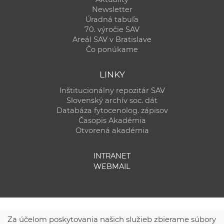
Newsletter
Úradná tabuľa
70. výročie SAV
Areál SAV v Bratislave
Čo ponúkame
LINKY
Inštitucionálny repozitár SAV
Slovenský archív soc. dát
Databáza fytocenolog. zápisov
Časopis Akadémia
Otvorená akadémia
INTRANET
WEBMAIL
Za účelom poskytovania našich služieb zbierame súbory