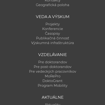
Kontakty
a
Geografická poloha
c
o
VEDA A VÝSKUM
v
Projekty
n
Konferencie
í
Časopisy
Publikačná činnosť
k
Výskumná infraštruktúra
o
c
VZDELÁVANIE
h
Pre doktorandov
S
Pre post-doktorandov
A
Pre vedeckých pracovníkov
V
MoRePro
DoktoGrant
Program Mobility
AKTUÁLNE
Aktuality