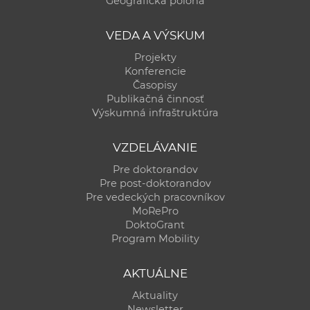
Geografická poloha
a
c
VEDA A VÝSKUM
o
Projekty
v
Konferencie
n
Časopisy
í
Publikačná činnosť
Výskumná infraštruktúra
k
o
VZDELÁVANIE
c
h
Pre doktorandov
Pre post-doktorandov
S
Pre vedeckých pracovníkov
A
MoRePro
V
DoktoGrant
Program Mobility
AKTUÁLNE
Aktuality
Newsletter