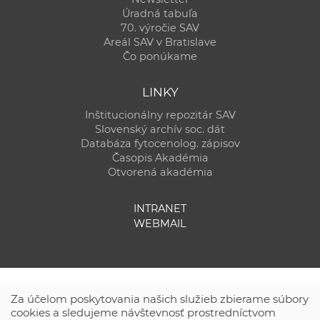
Úradná tabuľa
70. výročie SAV
Areál SAV v Bratislave
Čo ponúkame
LINKY
Inštitucionálny repozitár SAV
Slovenský archív soc. dát
Databáza fytocenolog. zápisov
Časopis Akadémia
Otvorená akadémia
INTRANET
WEBMAIL
Za účelom poskytovania našich služieb zbierame súbory
cookies a sledujeme návštevnosť prostredníctvom