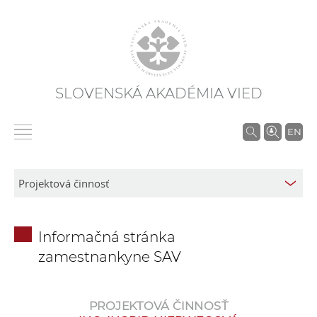
SLOVENSKÁ AKADÉMIA VIED
V
EN
y
h
ľ
a
d
Informačná stránka
á
zamestnankyne SAV
v
a
n
PROJEKTOVÁ ČINNOSŤ
i