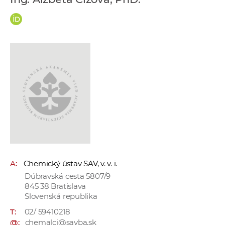
e
v
p
r
a
c
o
v
n
í
č
k
a
A:
Chemický ústav SAV, v. v. i.
c
Dúbravská cesta 5807/9
h
845 38 Bratislava
a
Slovenská republika
p
T:
02/ 59410218
r
@:
chemalci@savba.sk