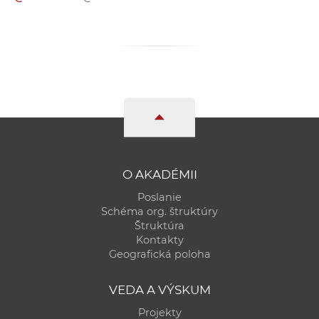
a
c
o
v
n
í
k
o
c
h
O AKADÉMII
S
Poslanie
A
Schéma org. štruktúry
V
Štruktúra
Kontakty
Geografická poloha
VEDA A VÝSKUM
Projekty