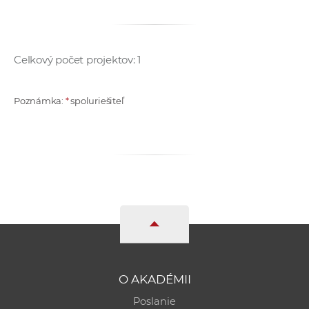
a
c
o
Celkový počet projektov: 1
v
n
í
Poznámka:
*
spoluriešiteľ
k
o
c
h
S
A
V
O AKADÉMII
Poslanie