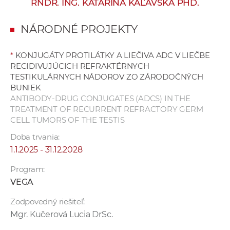
RNDR. ING. KATARÍNA KAĽAVSKÁ PHD.
e
v
NÁRODNÉ PROJEKTY
p
r
*
KONJUGÁTY PROTILÁTKY A LIEČIVA ADC V LIEČBE
a
RECIDIVUJÚCICH REFRAKTÉRNYCH
c
TESTIKULÁRNYCH NÁDOROV ZO ZÁRODOČNÝCH
o
BUNIEK
v
ANTIBODY-DRUG CONJUGATES (ADCS) IN THE
TREATMENT OF RECURRENT REFRACTORY GERM
n
CELL TUMORS OF THE TESTIS
í
č
Doba trvania:
k
1.1.2025 - 31.12.2028
a
Program:
c
VEGA
h
a
Zodpovedný riešiteľ:
p
Mgr. Kučerová Lucia DrSc.
r