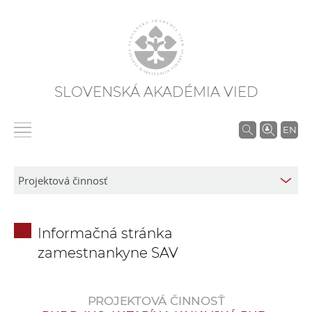
SLOVENSKÁ AKADÉMIA VIED
V
EN
y
h
ľ
a
d
Informačná stránka
á
zamestnankyne SAV
v
a
n
PROJEKTOVÁ ČINNOSŤ
i