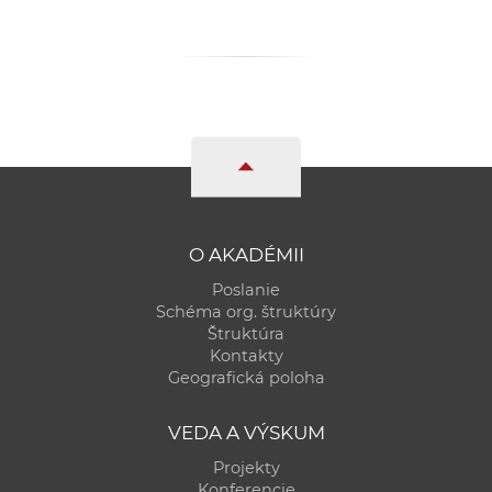
a
c
o
v
n
í
k
o
c
O AKADÉMII
h
Poslanie
S
Schéma org. štruktúry
A
Štruktúra
V
Kontakty
Geografická poloha
VEDA A VÝSKUM
Projekty
Konferencie