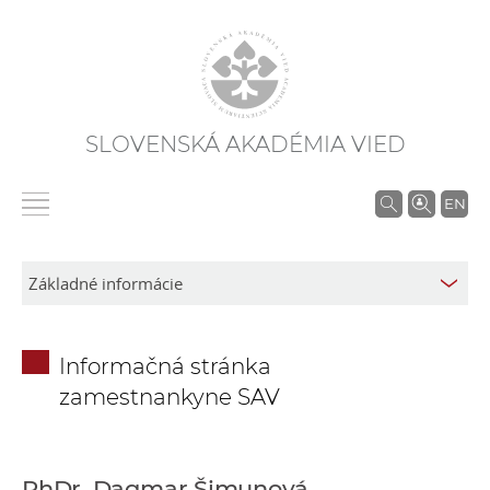
SLOVENSKÁ AKADÉMIA VIED
V
EN
y
h
ľ
a
d
Informačná stránka
á
zamestnankyne SAV
v
a
n
i
PhDr. Dagmar Šimunová