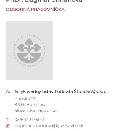
e
ODBORNÁ PRACOVNÍČKA
v
p
r
a
c
o
v
n
í
č
k
A:
Jazykovedný ústav Ľudovíta Štúra SAV, v. v. i.
a
Panská 26
c
811 01 Bratislava
h
Slovenská republika
a
T:
02/54431761–2
p
@:
dagmar.simunova@juls.savba.sk
r