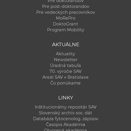
Pre doktorandov
Pre post-doktorandov
Pre vedeckých pracovníkov
MoRePro
DoktoGrant
Program Mobility
AKTUÁLNE
Aktuality
Newsletter
Úradná tabuľa
70. výročie SAV
Areál SAV v Bratislave
Čo ponúkame
LINKY
Inštitucionálny repozitár SAV
Slovenský archív soc. dát
Databáza fytocenolog. zápisov
Časopis Akadémia
Otvorená akadémia