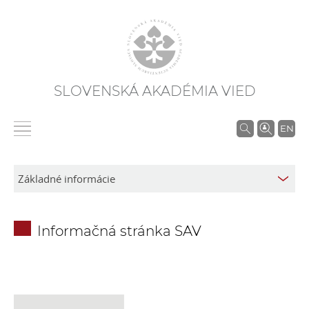
SLOVENSKÁ AKADÉMIA VIED
V
EN
y
h
ľ
a
d
Informačná stránka SAV
á
v
a
n
i