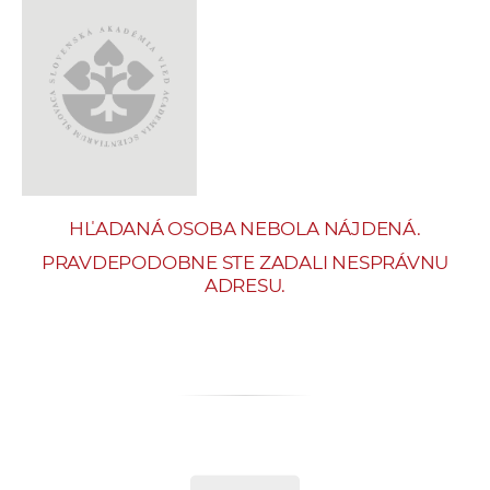
e
v
p
r
a
c
o
v
HĽADANÁ OSOBA NEBOLA NÁJDENÁ.
n
í
PRAVDEPODOBNE STE ZADALI NESPRÁVNU
ADRESU.
č
k
a
c
h
a
p
r