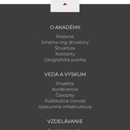
a
c
o
v
O AKADÉMII
n
Poslanie
í
Schéma org. štruktúry
k
Štruktúra
Kontakty
o
Geografická poloha
c
h
VEDA A VÝSKUM
S
Projekty
A
Konferencie
V
Časopisy
Publikačná činnosť
Výskumná infraštruktúra
VZDELÁVANIE