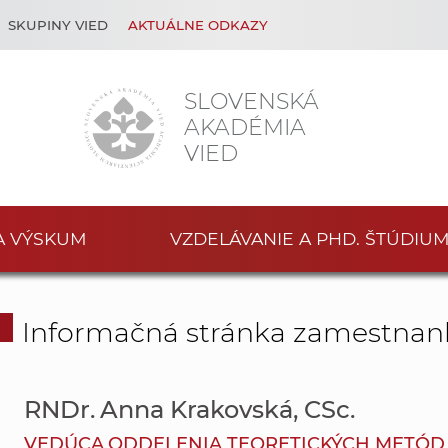
SKUPINY VIED
AKTUÁLNE ODKAZY
SLOVENSKÁ
AKADÉMIA
VIED
A VÝSKUM
VZDELÁVANIE A PHD. ŠTÚDIU
Informačná stránka zamestnan
RNDr. Anna Krakovská, CSc.
VEDÚCA ODDELENIA TEORETICKÝCH METÓD