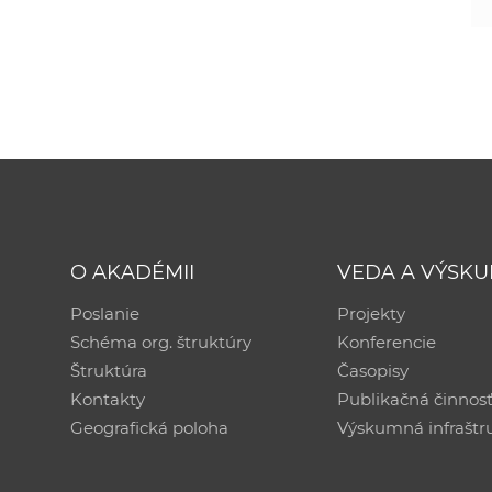
O AKADÉMII
VEDA A VÝSK
Poslanie
Projekty
Schéma org. štruktúry
Konferencie
Štruktúra
Časopisy
Kontakty
Publikačná činnos
Geografická poloha
Výskumná infraštr