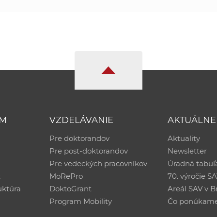
UM
VZDELÁVANIE
AKTUÁLNE
Pre doktorandov
Aktuality
Pre post-doktorandov
Newsletter
Pre vedeckých pracovníkov
Úradná tabuľ
ť
MoRePro
70. výročie S
uktúra
DoktoGrant
Areál SAV v Br
Program Mobility
Čo ponúkam