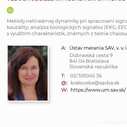
Metódy nelineárnej dynamiky pri spracovaní signá
kauzálity; analýza biologických signálov (EKG, EEG
s využitím charakteristík, známych z teórie chaosu
A:
Ústav merania SAV, v. v. i
Dúbravská cesta 9
841 04 Bratislava
Slovenská republika
T:
02/ 591045 36
@:
krakovska@savba.sk
W:
https://www.um.sav.sk/