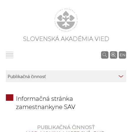
SLOVENSKÁ AKADÉMIA VIED
V
EN
y
h
ľ
a
d
Informačná stránka
á
zamestnankyne SAV
v
a
n
PUBLIKAČNÁ ČINNOSŤ
i