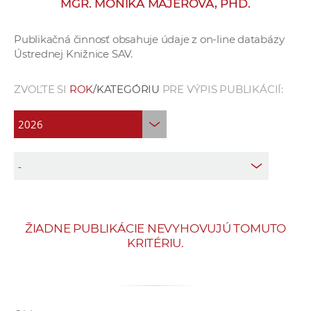
MGR. MONIKA MAJEROVÁ, PHD.
e
v
Publikačná činnosť obsahuje údaje z on-line databázy
p
Ústrednej Knižnice SAV.
r
a
ZVOĽTE SI
ROK
/KATEGÓRIU
PRE VÝPIS PUBLIKÁCIÍ:
c
o
v
n
í
č
k
a
ŽIADNE PUBLIKÁCIE NEVYHOVUJÚ TOMUTO
c
KRITÉRIU.
h
a
p
r