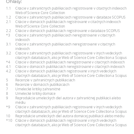
Ohlasy:
a
1.1
Citácie v zahraničných publikáciách registrované v citačných indexoch
c
Web of Science Core Collection
1.2
Citácie v zahraničných publikáciách registrované v databáze SCOPUS
o
2.1
Citácie v domácich publikáciách registrované v citačných indexoch
Web of Science Core Collection
v
2.2
Citácie v domácich publikáciách registrované v databáze SCOPUS
n
*3
Citácie v zahraničných publikáciách neregistrované v citačných
indexoch
í
3.1
Citácie v zahraničných publikáciách neregistrované v citačných
indexoch
k
3.2
Citácie v zahraničných publikáciách registrované v iných vedeckých
o
citačných databázach, ako je Web of Science Core Collection a Scopus
*4
Citácie v domácich publikáciách neregistrované v citačných indexoch
c
4.1
Citácie v domácich publikáciách neregistrované v citačných indexoch
4.2
Citácie v domácich publikáciách registrované v iných vedeckých
h
citačných databázach, ako je Web of Science Core Collection a Scopus
S
5
Recenzie v zahraničných publikáciách
6
Recenzie v domácich publikáciách
A
7
Umelecké kritiky zahraničné
8
Umelecké kritiky domáce
V
9
Reprodukcie umeleckých diel autora v zahraničnej publikácii alebo
médiu
*9
Citácie v zahraničných publikáciách registrované v iných vedeckých
citačných databázach, ako je Web of Science Core Collection a Scopus
10
Reprodukcie umeleckých diel autora domácej publikácii alebo médiu
*10
Citácie v domácich publikáciách registrované v iných vedeckých
citačných databázach, ako je Web of Science Core Collection a Scopus