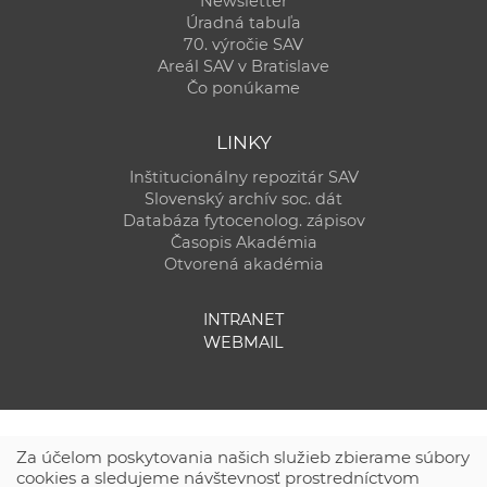
Newsletter
Úradná tabuľa
70. výročie SAV
Areál SAV v Bratislave
Čo ponúkame
LINKY
Inštitucionálny repozitár SAV
Slovenský archív soc. dát
Databáza fytocenolog. zápisov
Časopis Akadémia
Otvorená akadémia
INTRANET
WEBMAIL
Za účelom poskytovania našich služieb zbierame súbory
cookies a sledujeme návštevnosť prostredníctvom