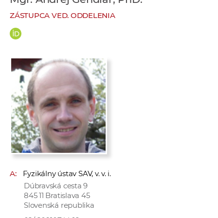
e
ZÁSTUPCA VED. ODDELENIA
v
p
r
a
c
o
v
n
í
č
k
a
c
A:
Fyzikálny ústav SAV, v. v. i.
h
Dúbravská cesta 9
a
845 11 Bratislava 45
p
Slovenská republika
r