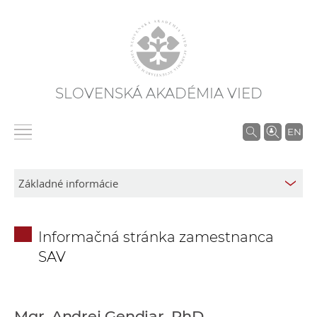
SLOVENSKÁ AKADÉMIA VIED
V
EN
y
h
ľ
a
d
Informačná stránka zamestnanca
á
SAV
v
a
n
i
Mgr. Andrej Gendiar, PhD.