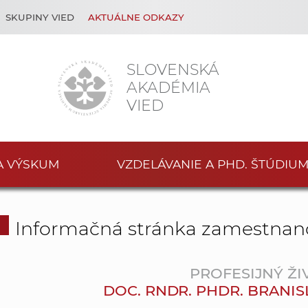
SKUPINY VIED
AKTUÁLNE ODKAZY
SLOVENSKÁ
AKADÉMIA
VIED
A VÝSKUM
VZDELÁVANIE A PHD. ŠTÚDIU
Informačná stránka zamestnan
PROFESIJNÝ ŽI
DOC. RNDR. PHDR. BRANIS