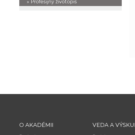
Profesijný životopis
O AKADÉMII
VEDA A VÝSK