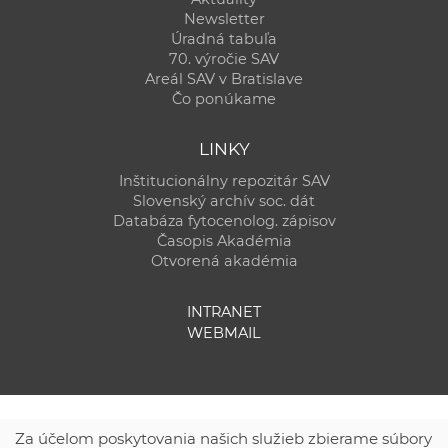
Newsletter
Úradná tabuľa
70. výročie SAV
Areál SAV v Bratislave
Čo ponúkame
LINKY
Inštitucionálny repozitár SAV
Slovenský archív soc. dát
Databáza fytocenolog. zápisov
Časopis Akadémia
Otvorená akadémia
INTRANET
WEBMAIL
Za účelom poskytovania našich služieb zbierame súbory