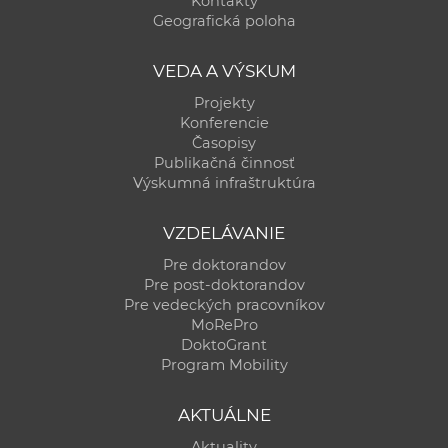
Kontakty
a
Geografická poloha
c
o
VEDA A VÝSKUM
v
Projekty
n
Konferencie
í
Časopisy
Publikačná činnosť
k
Výskumná infraštruktúra
o
c
VZDELÁVANIE
h
Pre doktorandov
S
Pre post-doktorandov
A
Pre vedeckých pracovníkov
V
MoRePro
DoktoGrant
Program Mobility
AKTUÁLNE
Aktuality