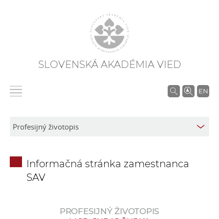
SLOVENSKÁ AKADÉMIA VIED
V
EN
y
h
ľ
a
d
Informačná stránka zamestnanca
á
SAV
v
a
n
PROFESIJNÝ ŽIVOTOPIS
i