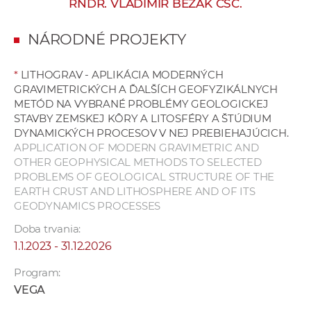
RNDR. VLADIMÍR BEZÁK CSC.
e
v
NÁRODNÉ PROJEKTY
p
r
*
LITHOGRAV - APLIKÁCIA MODERNÝCH
a
GRAVIMETRICKÝCH A ĎALŠÍCH GEOFYZIKÁLNYCH
c
METÓD NA VYBRANÉ PROBLÉMY GEOLOGICKEJ
o
STAVBY ZEMSKEJ KÔRY A LITOSFÉRY A ŠTÚDIUM
v
DYNAMICKÝCH PROCESOV V NEJ PREBIEHAJÚCICH.
APPLICATION OF MODERN GRAVIMETRIC AND
n
OTHER GEOPHYSICAL METHODS TO SELECTED
í
PROBLEMS OF GEOLOGICAL STRUCTURE OF THE
č
EARTH CRUST AND LITHOSPHERE AND OF ITS
k
GEODYNAMICS PROCESSES
a
Doba trvania:
c
1.1.2023 - 31.12.2026
h
a
Program:
p
VEGA
r