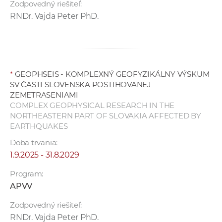
Zodpovedný riešiteľ:
a
RNDr. Vajda Peter PhD.
c
o
v
n
í
*
GEOPHSEIS - KOMPLEXNÝ GEOFYZIKÁLNY VÝSKUM
k
SV ČASTI SLOVENSKA POSTIHOVANEJ
o
ZEMETRASENIAMI
COMPLEX GEOPHYSICAL RESEARCH IN THE
c
NORTHEASTERN PART OF SLOVAKIA AFFECTED BY
h
EARTHQUAKES
S
Doba trvania:
A
1.9.2025 - 31.8.2029
V
Program:
APVV
Zodpovedný riešiteľ:
RNDr. Vajda Peter PhD.