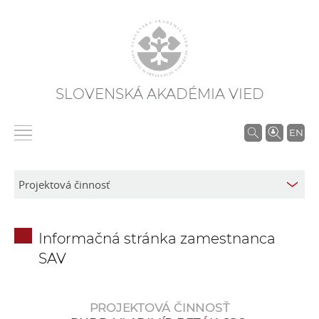
SLOVENSKÁ AKADÉMIA VIED
V
EN
y
h
ľ
a
d
Informačná stránka zamestnanca
á
SAV
v
a
n
PROJEKTOVÁ ČINNOSŤ
i