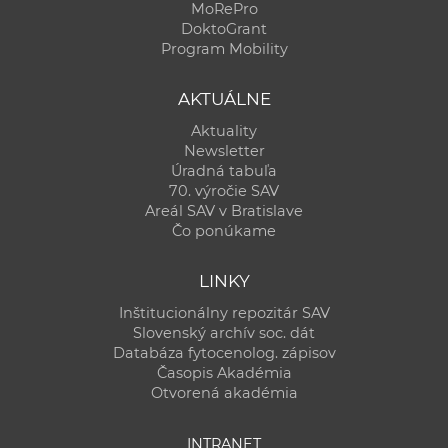
MoRePro
DoktoGrant
Program Mobility
AKTUÁLNE
Aktuality
Newsletter
Úradná tabuľa
70. výročie SAV
Areál SAV v Bratislave
Čo ponúkame
LINKY
Inštitucionálny repozitár SAV
Slovenský archív soc. dát
Databáza fytocenolog. zápisov
Časopis Akadémia
Otvorená akadémia
INTRANET