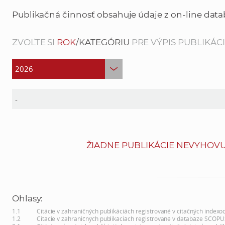
Publikačná činnosť obsahuje údaje z on-line data
ZVOĽTE SI
ROK
/KATEGÓRIU
PRE VÝPIS PUBLIKÁCIÍ
ŽIADNE PUBLIKÁCIE NEVYHOVU
Ohlasy:
1.1
Citácie v zahraničných publikáciách registrované v citačných indexo
1.2
Citácie v zahraničných publikáciách registrované v databáze SCOPU