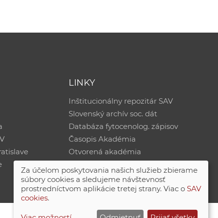
LINKY
Inštitucionálny repozitár SAV
Slovenský archív soc. dát
a
Databáza fytocenolog. zápisov
AV
Časopis Akadémia
atislave
Otvorená akadémia
e
Za účelom poskytovania našich služieb zbierame
súbory cookies a sledujeme návštevnosť
prostredníctvom aplikácie tretej strany. Viac o
SAV
cookies
.
Viac možností
Odmietnuť
Prijať všetky