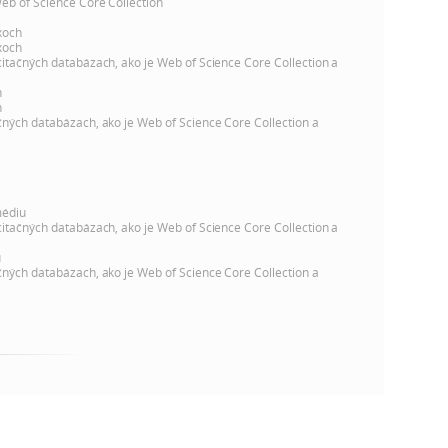
k
Web of Science Core Collection
o
xoch
n
xoch
c
citačných databázach, ako je Web of Science Core Collection a
h
k
h
S
h
čných databázach, ako je Web of Science Core Collection a
A
a
V
c
médiu
citačných databázach, ako je Web of Science Core Collection a
h
u
čných databázach, ako je Web of Science Core Collection a
S
A
V