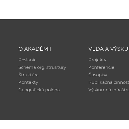
O AKADÉMII
VEDA A VÝSK
Poslanie
Projekty
Schéma org. štruktúry
Konferencie
Štruktúra
Časopisy
Kontakty
Publikačná činnos
Geografická poloha
Výskumná infraštr