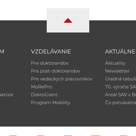
UM
VZDELÁVANIE
AKTUÁLNE
Pre doktorandov
Aktuality
Pre post-doktorandov
Newsletter
Pre vedeckých pracovníkov
Úradná tabuľ
ť
MoRePro
70. výročie S
uktúra
DoktoGrant
Areál SAV v Br
Program Mobility
Čo ponúkam