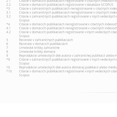
2.1
Citácie v domácich publikáciách registrované v citačných indexoch 
2.2
Citácie v domácich publikáciách registrované v databáze SCOPUS
*3
Citácie v zahraničných publikáciách neregistrované v citačných inde
3.1
Citácie v zahraničných publikáciách neregistrované v citačných inde
3.2
Citácie v zahraničných publikáciách registrované v iných vedeckých 
Scopus
*4
Citácie v domácich publikáciách neregistrované v citačných indexoc
4.1
Citácie v domácich publikáciách neregistrované v citačných indexoc
4.2
Citácie v domácich publikáciách registrované v iných vedeckých cita
Scopus
5
Recenzie v zahraničných publikáciách
6
Recenzie v domácich publikáciách
7
Umelecké kritiky zahraničné
8
Umelecké kritiky domáce
9
Reprodukcie umeleckých diel autora v zahraničnej publikácii alebo 
*9
Citácie v zahraničných publikáciách registrované v iných vedeckých 
Scopus
10
Reprodukcie umeleckých diel autora domácej publikácii alebo médi
*10
Citácie v domácich publikáciách registrované v iných vedeckých cita
Scopus