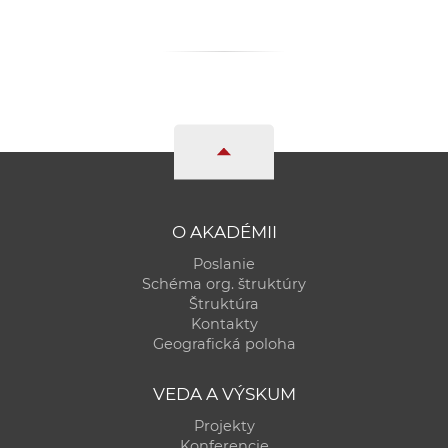
a
c
o
v
n
í
k
o
c
O AKADÉMII
h
Poslanie
S
Schéma org. štruktúry
A
Štruktúra
V
Kontakty
Geografická poloha
VEDA A VÝSKUM
Projekty
Konferencie