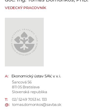
e
VEDECKÝ PRACOVNÍK
v
p
r
a
c
o
v
n
í
č
k
A:
Ekonomický ústav SAV, v. v. i.
a
Šancová 56
c
811 05 Bratislava
h
Slovenská republika
a
T:
02/ 5249 7053 kl. 133
p
@:
tomas.domonkos@savba.sk
r