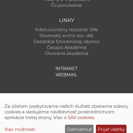
Čo ponúkame
LINKY
Inštitucionálny repozitár SAV
Slovenský archív soc. dát
Databáza fytocenolog. zápisov
Časopis Akadémia
Otvorená akadémia
INTRANET
WEBMAIL
Za účelom poskytovania našich služieb zbierame súbory
cookies a sledujeme návštevnosť prostredníctvom
aplikácie tretej strany. Viac o
SAV cookies
.
Technická podpora:
CSČ SAV, v. v. i. - Výpočtové stredisko SAV
Viac možností
Odmietnuť
Prijať všetky
Site map
|
Zásady ochrany súkromných údajov