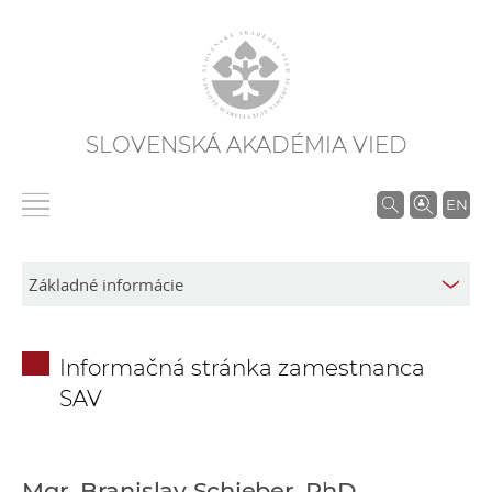
SLOVENSKÁ AKADÉMIA VIED
V
EN
y
h
ľ
a
d
Informačná stránka zamestnanca
á
SAV
v
a
n
i
Mgr. Branislav Schieber, PhD.