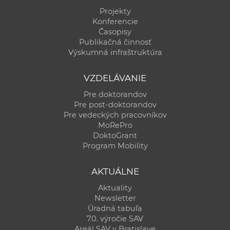
Projekty
Konferencie
Časopisy
Publikačná činnosť
Výskumná infraštruktúra
VZDELÁVANIE
Pre doktorandov
Pre post-doktorandov
Pre vedeckých pracovníkov
MoRePro
DoktoGrant
Program Mobility
AKTUÁLNE
Aktuality
Newsletter
Úradná tabuľa
70. výročie SAV
Areál SAV v Bratislave