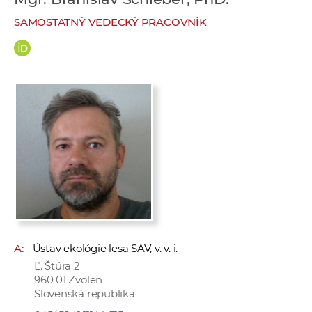
e
SAMOSTATNÝ VEDECKÝ PRACOVNÍK
v
p
r
a
c
o
v
n
í
č
k
a
c
A:
Ústav ekológie lesa SAV, v. v. i.
h
Ľ. Štúra 2
a
960 01 Zvolen
p
Slovenská republika
r