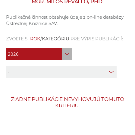
MGR. MILOŠ REVALLO, PHD.
e
v
Publikačná činnosť obsahuje údaje z on-line databázy
p
Ústrednej Knižnice SAV.
r
a
ZVOĽTE SI
ROK
/KATEGÓRIU
PRE VÝPIS PUBLIKÁCIÍ:
c
o
v
n
í
č
k
a
ŽIADNE PUBLIKÁCIE NEVYHOVUJÚ TOMUTO
c
KRITÉRIU.
h
a
p
r