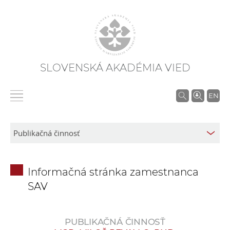
SLOVENSKÁ AKADÉMIA VIED
V
EN
y
h
ľ
a
d
Informačná stránka zamestnanca
á
SAV
v
a
n
PUBLIKAČNÁ ČINNOSŤ
i