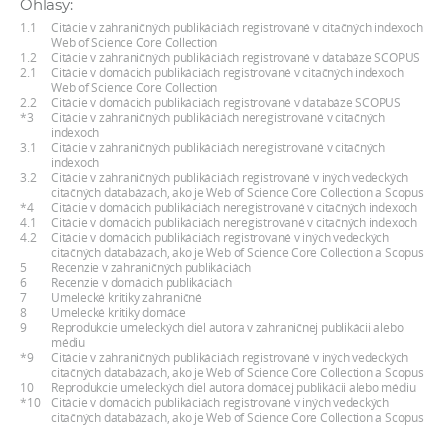
Ohlasy:
a
1.1
Citácie v zahraničných publikáciách registrované v citačných indexoch
c
Web of Science Core Collection
1.2
Citácie v zahraničných publikáciách registrované v databáze SCOPUS
o
2.1
Citácie v domácich publikáciách registrované v citačných indexoch
Web of Science Core Collection
v
2.2
Citácie v domácich publikáciách registrované v databáze SCOPUS
n
*3
Citácie v zahraničných publikáciách neregistrované v citačných
indexoch
í
3.1
Citácie v zahraničných publikáciách neregistrované v citačných
indexoch
k
3.2
Citácie v zahraničných publikáciách registrované v iných vedeckých
o
citačných databázach, ako je Web of Science Core Collection a Scopus
*4
Citácie v domácich publikáciách neregistrované v citačných indexoch
c
4.1
Citácie v domácich publikáciách neregistrované v citačných indexoch
4.2
Citácie v domácich publikáciách registrované v iných vedeckých
h
citačných databázach, ako je Web of Science Core Collection a Scopus
S
5
Recenzie v zahraničných publikáciách
6
Recenzie v domácich publikáciách
A
7
Umelecké kritiky zahraničné
8
Umelecké kritiky domáce
V
9
Reprodukcie umeleckých diel autora v zahraničnej publikácii alebo
médiu
*9
Citácie v zahraničných publikáciách registrované v iných vedeckých
citačných databázach, ako je Web of Science Core Collection a Scopus
10
Reprodukcie umeleckých diel autora domácej publikácii alebo médiu
*10
Citácie v domácich publikáciách registrované v iných vedeckých
citačných databázach, ako je Web of Science Core Collection a Scopus