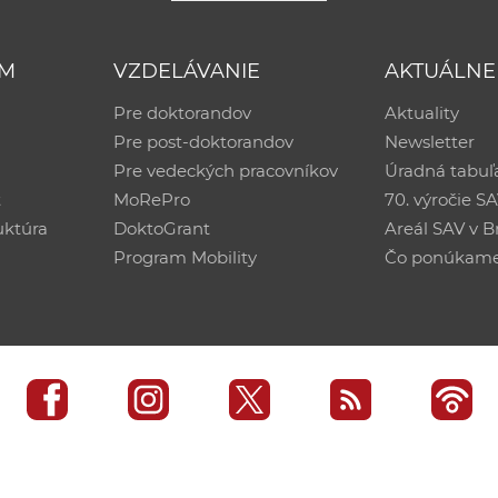
UM
VZDELÁVANIE
AKTUÁLNE
Pre doktorandov
Aktuality
Pre post-doktorandov
Newsletter
Pre vedeckých pracovníkov
Úradná tabuľ
ť
MoRePro
70. výročie S
uktúra
DoktoGrant
Areál SAV v Br
Program Mobility
Čo ponúkam
edisko SAV