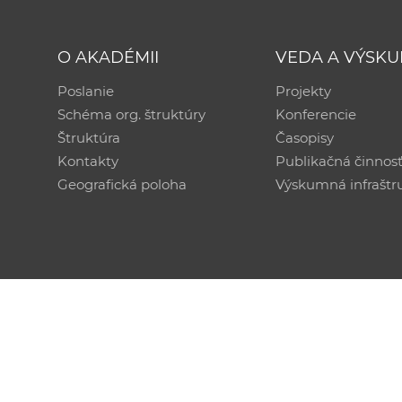
O AKADÉMII
VEDA A VÝSK
Poslanie
Projekty
Schéma org. štruktúry
Konferencie
Štruktúra
Časopisy
Kontakty
Publikačná činnos
Geografická poloha
Výskumná infraštr
Technická podpora:
CSČ SAV, v. v. i. - Výpočtové str