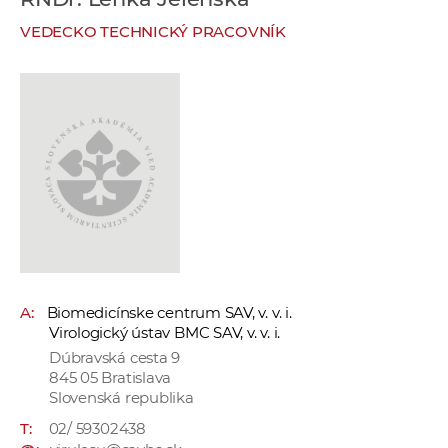
e
VEDECKO TECHNICKÝ PRACOVNÍK
v
p
r
a
c
o
v
n
í
č
k
A:
Biomedicínske centrum SAV, v. v. i.
a
Virologický ústav BMC SAV, v. v. i.
c
Dúbravská cesta 9
h
845 05 Bratislava
a
Slovenská republika
p
T:
02/ 59302438
r