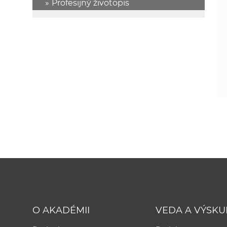
Profesijný životopis
O AKADÉMII
VEDA A VÝSK