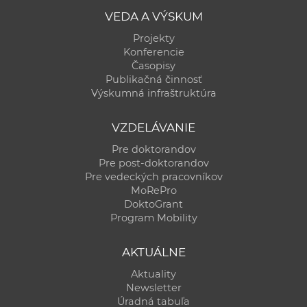
a
VEDA A VÝSKUM
c
Projekty
o
Konferencie
v
Časopisy
n
Publikačná činnosť
Výskumná infraštruktúra
í
k
VZDELÁVANIE
o
c
Pre doktorandov
Pre post-doktorandov
h
Pre vedeckých pracovníkov
S
MoRePro
A
DoktoGrant
V
Program Mobility
AKTUÁLNE
Aktuality
Newsletter
Úradná tabuľa