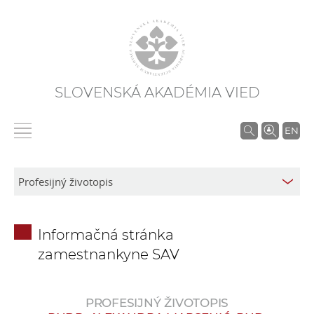
SLOVENSKÁ AKADÉMIA VIED
V
EN
y
h
ľ
a
d
Informačná stránka
á
zamestnankyne SAV
v
a
n
PROFESIJNÝ ŽIVOTOPIS
i