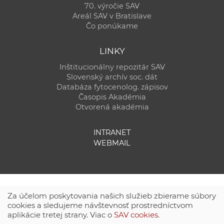
70. výročie SAV
Areál SAV v Bratislave
Čo ponúkame
LINKY
Inštitucionálny repozitár SAV
Slovenský archív soc. dát
Databáza fytocenolog. zápisov
Časopis Akadémia
Otvorená akadémia
INTRANET
WEBMAIL
Za účelom poskytovania našich služieb zbierame súbory
cookies a sledujeme návštevnosť prostredníctvom
aplikácie tretej strany. Viac o
SAV cookies
.