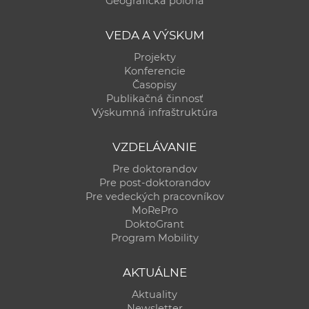
Geografická poloha
a
c
VEDA A VÝSKUM
o
Projekty
v
Konferencie
n
Časopisy
í
Publikačná činnosť
Výskumná infraštruktúra
k
o
VZDELÁVANIE
c
h
Pre doktorandov
Pre post-doktorandov
S
Pre vedeckých pracovníkov
A
MoRePro
V
DoktoGrant
Program Mobility
AKTUÁLNE
Aktuality
Newsletter