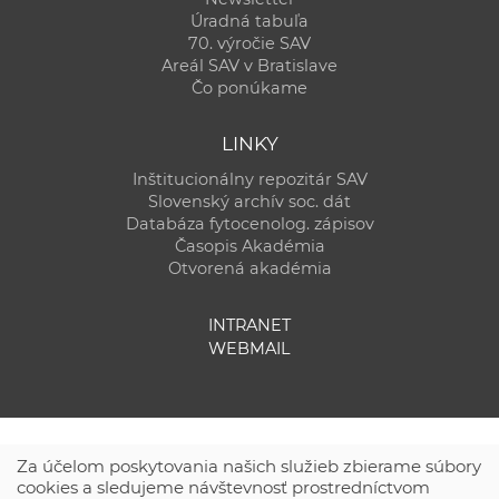
Úradná tabuľa
70. výročie SAV
Areál SAV v Bratislave
Čo ponúkame
LINKY
Inštitucionálny repozitár SAV
Slovenský archív soc. dát
Databáza fytocenolog. zápisov
Časopis Akadémia
Otvorená akadémia
INTRANET
WEBMAIL
Za účelom poskytovania našich služieb zbierame súbory
cookies a sledujeme návštevnosť prostredníctvom