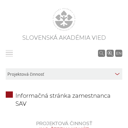
SLOVENSKÁ AKADÉMIA VIED
V
EN
y
h
ľ
a
d
Informačná stránka zamestnanca
á
SAV
v
a
n
PROJEKTOVÁ ČINNOSŤ
i