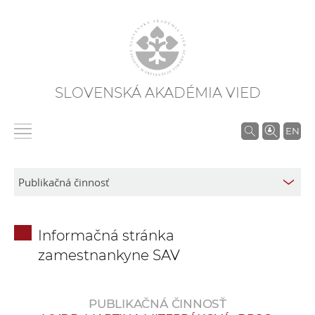
SLOVENSKÁ AKADÉMIA VIED
V
EN
y
h
ľ
a
d
Informačná stránka
á
zamestnankyne SAV
v
a
n
PUBLIKAČNÁ ČINNOSŤ
i