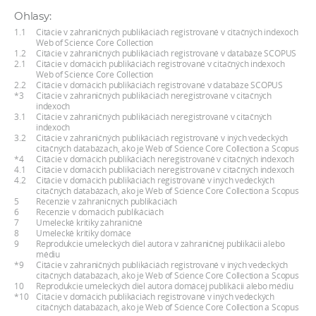
a
Ohlasy:
c
1.1
Citácie v zahraničných publikáciách registrované v citačných indexoch
Web of Science Core Collection
o
1.2
Citácie v zahraničných publikáciách registrované v databáze SCOPUS
v
2.1
Citácie v domácich publikáciách registrované v citačných indexoch
Web of Science Core Collection
n
2.2
Citácie v domácich publikáciách registrované v databáze SCOPUS
*3
Citácie v zahraničných publikáciách neregistrované v citačných
í
indexoch
k
3.1
Citácie v zahraničných publikáciách neregistrované v citačných
indexoch
o
3.2
Citácie v zahraničných publikáciách registrované v iných vedeckých
citačných databázach, ako je Web of Science Core Collection a Scopus
c
*4
Citácie v domácich publikáciách neregistrované v citačných indexoch
h
4.1
Citácie v domácich publikáciách neregistrované v citačných indexoch
4.2
Citácie v domácich publikáciách registrované v iných vedeckých
S
citačných databázach, ako je Web of Science Core Collection a Scopus
5
Recenzie v zahraničných publikáciách
A
6
Recenzie v domácich publikáciách
V
7
Umelecké kritiky zahraničné
8
Umelecké kritiky domáce
9
Reprodukcie umeleckých diel autora v zahraničnej publikácii alebo
médiu
*9
Citácie v zahraničných publikáciách registrované v iných vedeckých
citačných databázach, ako je Web of Science Core Collection a Scopus
10
Reprodukcie umeleckých diel autora domácej publikácii alebo médiu
*10
Citácie v domácich publikáciách registrované v iných vedeckých
citačných databázach, ako je Web of Science Core Collection a Scopus