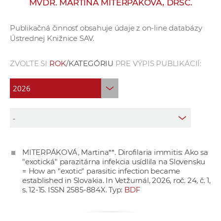
MVDR. MARTINA MITERPÁKOVÁ, DRSC.
e
v
Publikačná činnosť obsahuje údaje z on-line databázy
p
Ústrednej Knižnice SAV.
r
a
ZVOĽTE SI
ROK
/KATEGÓRIU
PRE VÝPIS PUBLIKÁCIÍ:
c
o
v
n
í
č
k
MITERPÁKOVÁ, Martina**. Dirofilaria immitis: Ako sa
a
"exotická" parazitárna infekcia usídlila na Slovensku
c
= How an "exotic" parasitic infection became
h
established in Slovakia. In Vetžurnál, 2026, roč. 24, č. 1,
s. 12-15. ISSN 2585-884X. Typ:
BDF
a
p
r