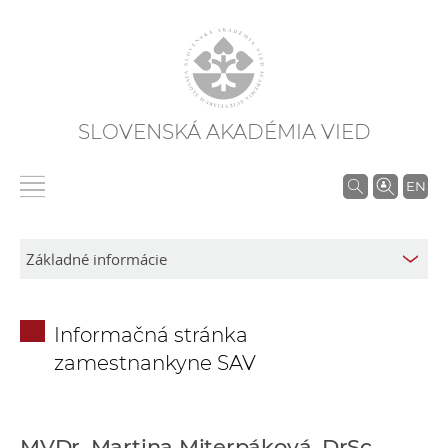
SLOVENSKÁ AKADÉMIA VIED
V
EN
y
h
ľ
a
d
Informačná stránka
á
zamestnankyne SAV
v
a
n
i
MVDr. Martina Miterpáková, DrSc.