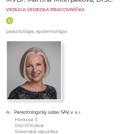
e
VEDÚCA VEDECKÁ PRACOVNÍČKA
v
p
r
parazitológia, epidemiológia
a
c
o
v
n
í
č
k
a
c
h
A:
Parazitologický ústav SAV, v. v. i.
a
Hlinkova 3
p
040 01 Košice
r
Slovenská republika