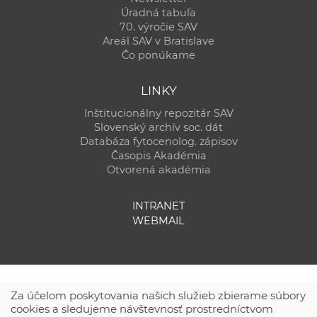
Úradná tabuľa
70. výročie SAV
Areál SAV v Bratislave
Čo ponúkame
LINKY
Inštitucionálny repozitár SAV
Slovenský archív soc. dát
Databáza fytocenolog. zápisov
Časopis Akadémia
Otvorená akadémia
INTRANET
WEBMAIL
Za účelom poskytovania našich služieb zbierame súbory
cookies a sledujeme návštevnosť prostredníctvom