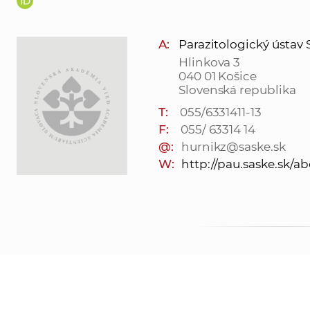
A:
Parazitologický ústav SAV
Hlinkova 3
040 01 Košice
Slovenská republika
T:
055/6331411-13
F:
055/ 63314 14
@:
hurnikz@saske.sk
W:
http://pau.saske.sk/ab