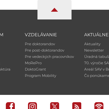
UM
VZDELÁVANIE
AKTUÁLNE
Pre doktorandov
Aktuality
Pre post-doktorandov
Newsletter
Pre vedeckých pracovníkov
Úradná tabuľ
ť
MoRePro
70. výročie S
uktúra
DoktoGrant
Areál SAV v Br
Program Mobility
Čo ponúkam