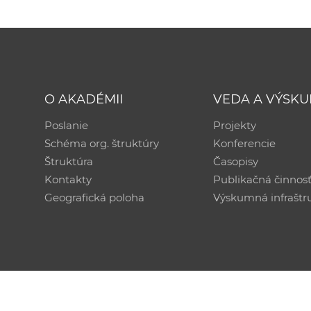
O AKADÉMII
VEDA A VÝSK
Poslanie
Projekty
Schéma org. štruktúry
Konferencie
Štruktúra
Časopisy
Kontakty
Publikačná činnos
Geografická poloha
Výskumná infraštr