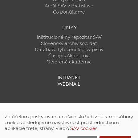
Areál SAV v Bratislave
Čo ponúkame
LINKY
Inštitucionálny repozitár SAV
Slovenský archív soc. dát
Databáza fytocenolog. zápisov
Časopis Akadémia
Otvorená akadémia
INTRANET
WEBMAIL
Za účelom poskytovania našich služieb zbierame súbory
cookies a sledujeme návštevnosť prostredníctvom
aplikácie tretej strany. Viac o
SAV cookies
.
Technická podpora:
CSČ SAV, v. v. i. - Výpočtové stredisko SAV