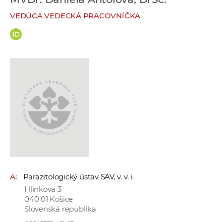
e
VEDÚCA VEDECKÁ PRACOVNÍČKA
v
p
r
a
c
o
v
n
í
č
k
a
c
A:
Parazitologický ústav SAV, v. v. i.
h
Hlinkova 3
a
040 01 Košice
p
Slovenská republika
r