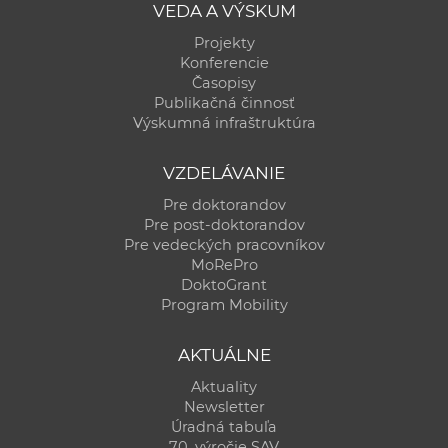
VEDA A VÝSKUM
Projekty
Konferencie
Časopisy
Publikačná činnosť
Výskumná infraštruktúra
VZDELÁVANIE
Pre doktorandov
Pre post-doktorandov
Pre vedeckých pracovníkov
MoRePro
DoktoGrant
Program Mobility
AKTUÁLNE
Aktuality
Newsletter
Úradná tabuľa
70. výročie SAV