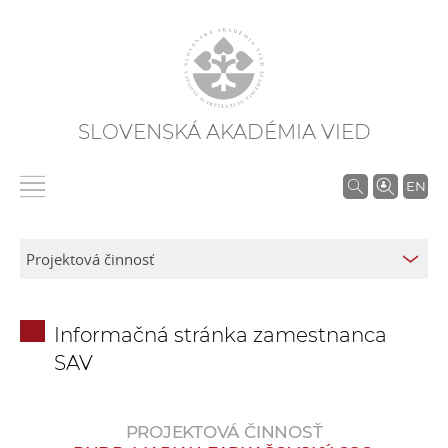
SLOVENSKÁ AKADÉMIA VIED
V
EN
y
h
ľ
a
d
Informačná stránka zamestnanca
á
SAV
v
a
n
PROJEKTOVÁ ČINNOSŤ
i