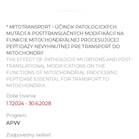
a
c
o
*
MITOTRANSPORT - ÚČINOK PATOLOGICKÝCH
v
MUTÁCIÍ A POSTTRANSLAČNÝCH MODIFIKÁCIÍ NA
n
FUNKCIE MITOCHONDRIÁLNEJ PROCESUJÚCEJ
í
PEPTIDÁZY NEVYHNUTNEJ PRE TRANSPORT DO
k
MITOCHONDRIÍ
o
THE EFFECT OF PATHOLOGIC MUTATIONS AND POST-
TRANSLATIONAL MODIFICATIONS ON THE
c
FUNCTIONS OF MITOCHONDRIAL PROCESSING
h
PEPTIDASE ESSENTIAL FOR TRANSPORT TO
S
MITOCHONDRIA
A
Doba trvania:
V
1.7.2024 - 30.6.2028
Program:
APVV
Zodpovedný riešiteľ: