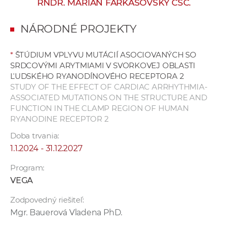
RNDR. MARIAN FARKAŠOVSKÝ CSC.
e
v
NÁRODNÉ PROJEKTY
p
r
*
ŠTÚDIUM VPLYVU MUTÁCIÍ ASOCIOVANÝCH SO
a
SRDCOVÝMI ARYTMIAMI V SVORKOVEJ OBLASTI
c
ĽUDSKÉHO RYANODÍNOVÉHO RECEPTORA 2
o
STUDY OF THE EFFECT OF CARDIAC ARRHYTHMIA-
v
ASSOCIATED MUTATIONS ON THE STRUCTURE AND
FUNCTION IN THE CLAMP REGION OF HUMAN
n
RYANODINE RECEPTOR 2
í
č
Doba trvania:
k
1.1.2024 - 31.12.2027
a
Program:
c
VEGA
h
a
Zodpovedný riešiteľ:
p
Mgr. Bauerová Vladena PhD.
r